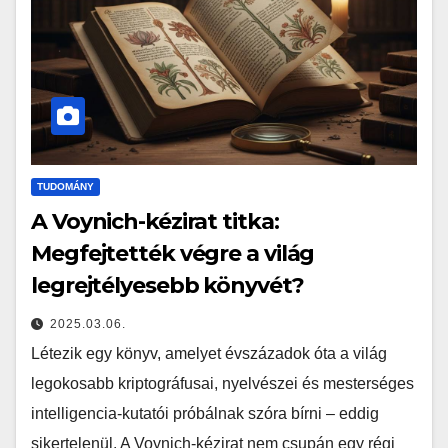
TUDOMÁNY
A Voynich-kézirat titka:
Megfejtették végre a világ
legrejtélyesebb könyvét?
2025.03.06.
Létezik egy könyv, amelyet évszázadok óta a világ
legokosabb kriptográfusai, nyelvészei és mesterséges
intelligencia-kutatói próbálnak szóra bírni – eddig
sikertelenül. A Voynich-kézirat nem csupán egy régi