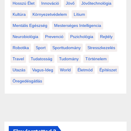
Hosszú Élet
Innováció
Jövő
Jövőtechnológia
Kultúra
Környezetvédelem
Lítium
Mentális Egészség
Mesterséges Intelligencia
Neurobiológia
Prevenció
Pszichológia
Rejtély
Robotika
Sport
Sporttudomány
Stresszkezelés
Travel
Tudatosság
Tudomány
Történelem
Utazás
Vagus-Ideg
World
Életmód
Építészet
Öregedésgátlás