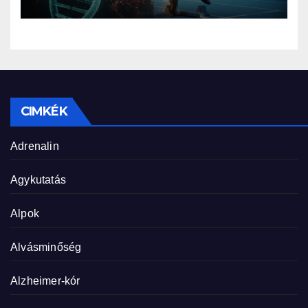
genetikája
CIMKÉK
Adrenalin
Agykutatás
Alpok
Alvásminőség
Alzheimer-kór