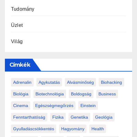
Tudomány
Üzlet
Világ
Címkék
Adrenalin
Agykutatás
Alvásminőség
Biohacking
Biológia
Biotechnológia
Boldogság
Business
Cinema
Egészségmegőrzés
Einstein
Fenntarthatóság
Fizika
Genetika
Geológia
Gyulladáscsökkentés
Hagyomány
Health