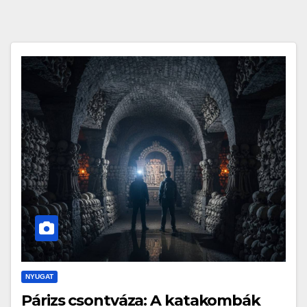
NYUGAT
Párizs csontváza: A katakombák