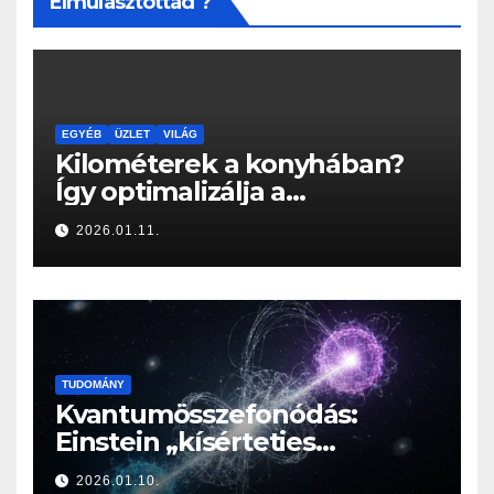
Elmulasztottad ?
EGYÉB
ÜZLET
VILÁG
Kilométerek a konyhában?
Így optimalizálja a
Konyhabútor Guru az
2026.01.11.
otthonod mozgásközpontját
TUDOMÁNY
Kvantumösszefonódás:
Einstein „kísérteties
távolhatása” a valóság
2026.01.10.