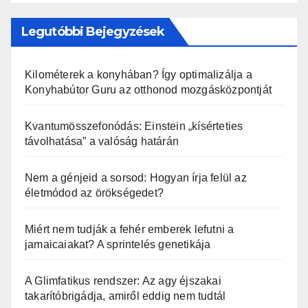
Legutóbbi Bejegyzések
Kilométerek a konyhában? Így optimalizálja a
Konyhabútor Guru az otthonod mozgásközpontját
Kvantumösszefonódás: Einstein „kísérteties
távolhatása” a valóság határán
Nem a génjeid a sorsod: Hogyan írja felül az
életmódod az örökségedet?
Miért nem tudják a fehér emberek lefutni a
jamaicaiakat? A sprintelés genetikája
A Glimfatikus rendszer: Az agy éjszakai
takarítóbrigádja, amiről eddig nem tudtál