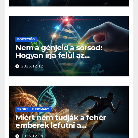
határán
EGÉSZSÉG
Nem a génjeid a sorsod:
Hogyan írja felül az
életmódod az örökségedet?
2025.12.12.
SPORT
TUDOMÁNY
Miért nem tudják a fehér
emberek lefutni a
jamaicaiakat? A sprintelés
2025.12.09.