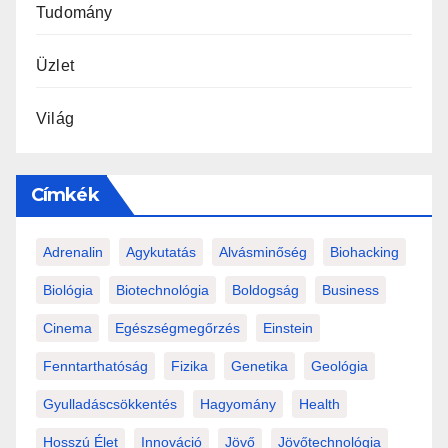
Tudomány
Üzlet
Világ
Címkék
Adrenalin
Agykutatás
Alvásminőség
Biohacking
Biológia
Biotechnológia
Boldogság
Business
Cinema
Egészségmegőrzés
Einstein
Fenntarthatóság
Fizika
Genetika
Geológia
Gyulladáscsökkentés
Hagyomány
Health
Hosszú Élet
Innováció
Jövő
Jövőtechnológia