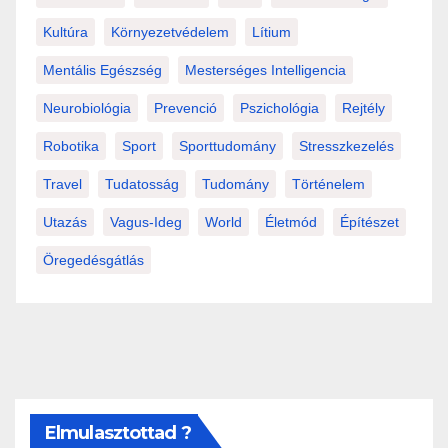
Kultúra
Környezetvédelem
Lítium
Mentális Egészség
Mesterséges Intelligencia
Neurobiológia
Prevenció
Pszichológia
Rejtély
Robotika
Sport
Sporttudomány
Stresszkezelés
Travel
Tudatosság
Tudomány
Történelem
Utazás
Vagus-Ideg
World
Életmód
Építészet
Öregedésgátlás
Elmulasztottad ?