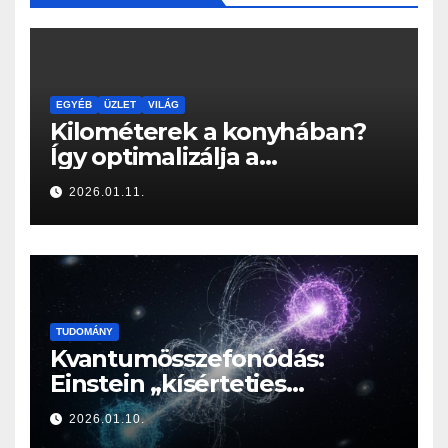
EGYÉB
ÜZLET
VILÁG
Kilométerek a konyhában?
Így optimalizálja a
Konyhabútor Guru az
2026.01.11.
otthonod mozgásközpontját
TUDOMÁNY
Kvantumösszefonódás:
Einstein „kísérteties
távolhatása” a valóság
2026.01.10.
határán