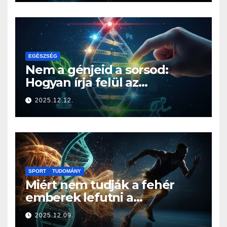
EGÉSZSÉG
Nem a génjeid a sorsod:
Hogyan írja felül az
életmódod az örökségedet?
2025.12.12.
SPORT
TUDOMÁNY
Miért nem tudják a fehér
emberek lefutni a
jamaicaiakat? A sprintelés
2025.12.09.
genetikája