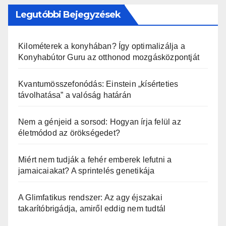
Legutóbbi Bejegyzések
Kilométerek a konyhában? Így optimalizálja a
Konyhabútor Guru az otthonod mozgásközpontját
Kvantumösszefonódás: Einstein „kísérteties
távolhatása” a valóság határán
Nem a génjeid a sorsod: Hogyan írja felül az
életmódod az örökségedet?
Miért nem tudják a fehér emberek lefutni a
jamaicaiakat? A sprintelés genetikája
A Glimfatikus rendszer: Az agy éjszakai
takarítóbrigádja, amiről eddig nem tudtál