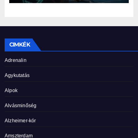
CIMKÉK
Adrenalin
Agykutatás
Alpok
Alvásminőség
Alzheimer-kór
Amszterdam