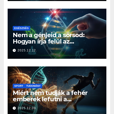
EGÉSZSÉG
Nem a génjeid a sorsod:
Hogyan írja felül az
életmódod az örökségedet?
2025.12.12.
SPORT
TUDOMÁNY
Miért nem tudják a fehér
emberek lefutni a
jamaicaiakat? A sprintelés
2025.12.09.
genetikája