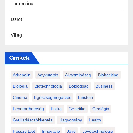
Tudomány
Üzlet
Világ
Címkék
Adrenalin
Agykutatás
Alvásminőség
Biohacking
Biológia
Biotechnológia
Boldogság
Business
Cinema
Egészségmegőrzés
Einstein
Fenntarthatóság
Fizika
Genetika
Geológia
Gyulladáscsökkentés
Hagyomány
Health
Hosszú Élet
Innováció
Jövő
Jövőtechnológia