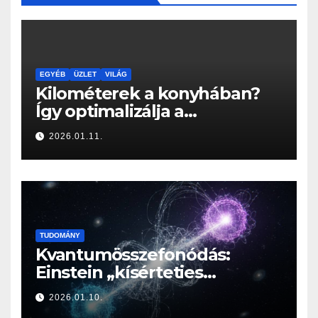
EGYÉB
ÜZLET
VILÁG
Kilométerek a konyhában?
Így optimalizálja a
Konyhabútor Guru az
2026.01.11.
otthonod mozgásközpontját
TUDOMÁNY
Kvantumösszefonódás:
Einstein „kísérteties
távolhatása” a valóság
2026.01.10.
határán