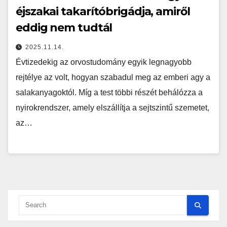
éjszakai takarítóbrigádja, amiről
eddig nem tudtál
2025.11.14.
Évtizedekig az orvostudomány egyik legnagyobb
rejtélye az volt, hogyan szabadul meg az emberi agy a
salakanyagoktól. Míg a test többi részét behálózza a
nyirokrendszer, amely elszállítja a sejtszintű szemetet,
az…