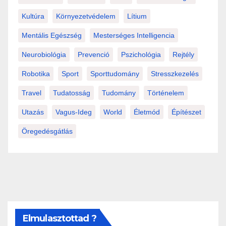
Kultúra
Környezetvédelem
Lítium
Mentális Egészség
Mesterséges Intelligencia
Neurobiológia
Prevenció
Pszichológia
Rejtély
Robotika
Sport
Sporttudomány
Stresszkezelés
Travel
Tudatosság
Tudomány
Történelem
Utazás
Vagus-Ideg
World
Életmód
Építészet
Öregedésgátlás
Elmulasztottad ?