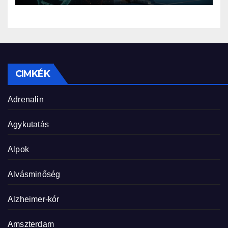
CIMKÉK
Adrenalin
Agykutatás
Alpok
Alvásminőség
Alzheimer-kór
Amszterdam