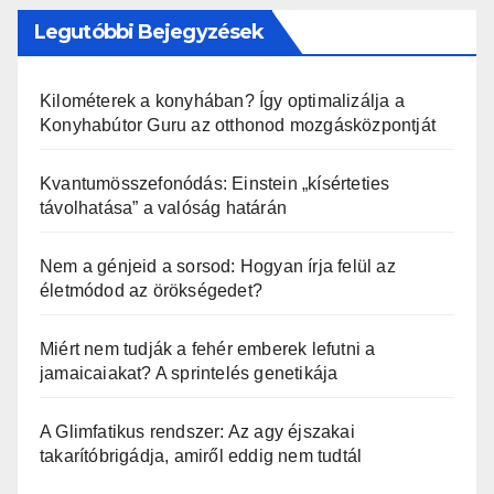
Legutóbbi Bejegyzések
Kilométerek a konyhában? Így optimalizálja a
Konyhabútor Guru az otthonod mozgásközpontját
Kvantumösszefonódás: Einstein „kísérteties
távolhatása” a valóság határán
Nem a génjeid a sorsod: Hogyan írja felül az
életmódod az örökségedet?
Miért nem tudják a fehér emberek lefutni a
jamaicaiakat? A sprintelés genetikája
A Glimfatikus rendszer: Az agy éjszakai
takarítóbrigádja, amiről eddig nem tudtál