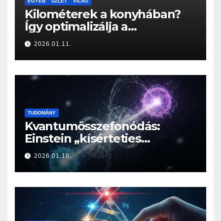
EGYÉB
ÜZLET
VILÁG
Kilométerek a konyhában?
Így optimalizálja a
Konyhabútor Guru az
2026.01.11.
otthonod mozgásközpontját
TUDOMÁNY
Kvantumösszefonódás:
Einstein „kísérteties
távolhatása” a valóság
2026.01.10.
határán