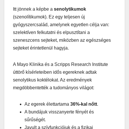
Itt jönnek a képbe a
senolytikumok
(szenolítikumok). Ez egy teljesen új
gyógyszercsalád, amelynek egyetlen célja van:
szelektíven felkutatni és elpusztítani a
szeneszcens sejteket, miközben az egészséges
sejteket érintetlenül hagyja.
A Mayo Klinika és a Scripps Research Institute
úttörő kísérleteiben idős egereknek adtak
senolytikus koktélokat. Az eredmények
megdöbbentették a tudományos világot:
Az egerek élettartama
36%-kal nőtt
.
A bundájuk visszanyerte fényét és
sűrűségét.
Javult a szívfunkciójuk és a fizikai