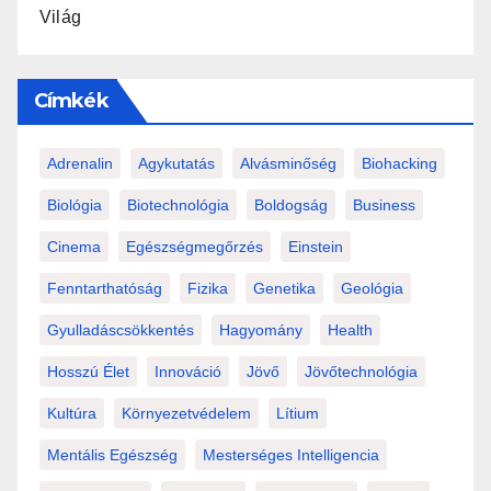
Világ
Címkék
Adrenalin
Agykutatás
Alvásminőség
Biohacking
Biológia
Biotechnológia
Boldogság
Business
Cinema
Egészségmegőrzés
Einstein
Fenntarthatóság
Fizika
Genetika
Geológia
Gyulladáscsökkentés
Hagyomány
Health
Hosszú Élet
Innováció
Jövő
Jövőtechnológia
Kultúra
Környezetvédelem
Lítium
Mentális Egészség
Mesterséges Intelligencia