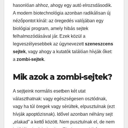
hasonlóan ahhoz, ahogy egy autó elrozsdásodik.
A modern biotechnológia azonban radikálisan új
nézőpontot kínál: az öregedés valójában egy
biológiai program, amely hibás sejtek
felhalmozódásával jár. Ezek közül a
legveszélyesebbek az úgynevezett
szeneszcens
sejtek
, vagy ahogy a kutatók találóan hívják őket:
a
zombi-sejtek
.
Mik azok a zombi-sejtek?
A sejtjeink normális esetben két utat
választhatnak: vagy egészségesen osztódnak,
vagy ha túl öregek vagy sérültek, elpusztulnak (ezt
hívják apoptózisnak). Idővel azonban néhány sejt
„elakad” a kettő között. Nem pusztulnak el, de nem