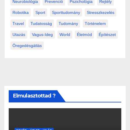
Neurobiológia
Prevenció
Pszichológia
Rejtély
Robotika
Sport
Sporttudomány
Stresszkezelés
Travel
Tudatosság
Tudomány
Történelem
Utazás
Vagus-Ideg
World
Életmód
Építészet
Öregedésgátlás
Elmulasztottad ?