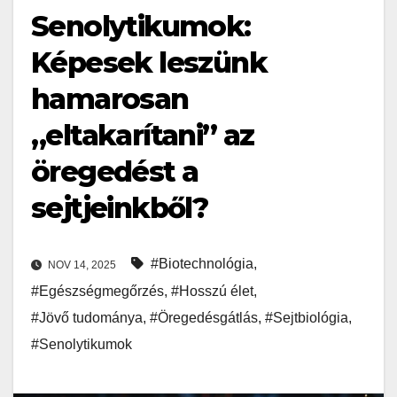
Senolytikumok:
Képesek leszünk
hamarosan
„eltakarítani” az
öregedést a
sejtjeinkből?
#Biotechnológia
,
NOV 14, 2025
#Egészségmegőrzés
,
#Hosszú élet
,
#Jövő tudománya
,
#Öregedésgátlás
,
#Sejtbiológia
,
#Senolytikumok