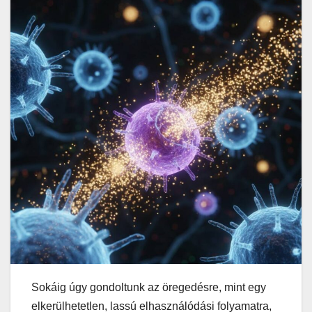
Sokáig úgy gondoltunk az öregedésre, mint egy
elkerülhetetlen, lassú elhasználódási folyamatra,