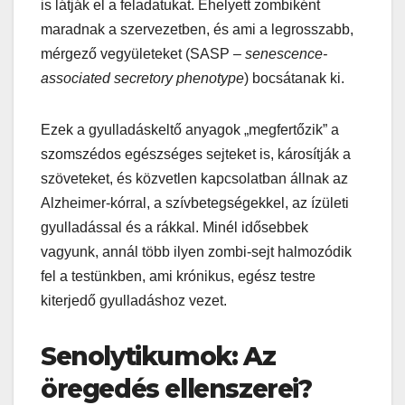
is látják el a feladatukat. Ehelyett zombiként
maradnak a szervezetben, és ami a legrosszabb,
mérgező vegyületeket (SASP –
senescence-
associated secretory phenotype
) bocsátanak ki.
Ezek a gyulladáskeltő anyagok „megfertőzik” a
szomszédos egészséges sejteket is, károsítják a
szöveteket, és közvetlen kapcsolatban állnak az
Alzheimer-kórral, a szívbetegségekkel, az ízületi
gyulladással és a rákkal. Minél idősebbek
vagyunk, annál több ilyen zombi-sejt halmozódik
fel a testünkben, ami krónikus, egész testre
kiterjedő gyulladáshoz vezet.
Senolytikumok: Az
öregedés ellenszerei?