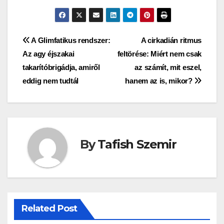
Bejegyzés
A Glimfatikus rendszer:
A cirkadián ritmus
Az agy éjszakai
feltörése: Miért nem csak
navigáció
takarítóbrigádja, amiről
az számít, mit eszel,
eddig nem tudtál
hanem az is, mikor?
By
Tafish Szemir
Related Post