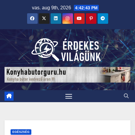
Skip
vas. aug 9th, 2026
4:42:44 PM
to
content
EGÉSZSÉG