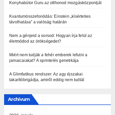
Konyhabútor Guru az otthonod mozgásközpontját
Kvantumösszefonódás: Einstein „kísérteties
távolhatása” a valóság határán
Nem a génjeid a sorsod: Hogyan írja felül az
életmódod az örökségedet?
Miért nem tudják a fehér emberek lefutni a
jamaicaiakat? A sprintelés genetikája
A Glimfatikus rendszer: Az agy éjszakai
takarítóbrigádja, amiről eddig nem tudtál
Archívum