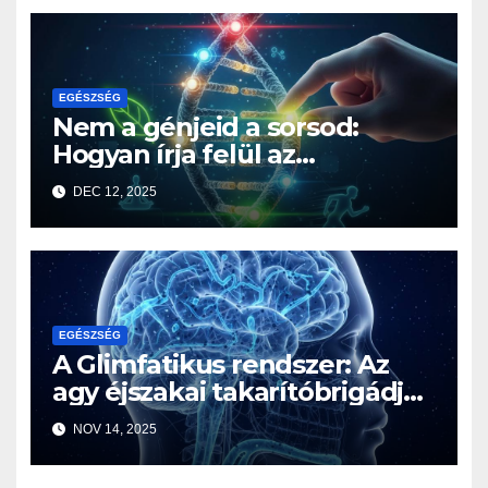
EGÉSZSÉG
Nem a génjeid a sorsod:
Hogyan írja felül az
életmódod az örökségedet?
DEC 12, 2025
EGÉSZSÉG
A Glimfatikus rendszer: Az
agy éjszakai takarítóbrigádja,
amiről eddig nem tudtál
NOV 14, 2025