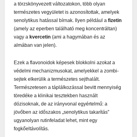
a törzskönyvezett változatokon, több olyan
természetes vegyületet is azonosítottak, amelyek
senolytikus hatással bírnak. Ilyen például a
fizetin
(amely az eperben található meg koncentráltan)
vagy a
kvercetin
(ami a hagymában és az
almában van jelen).
Ezek a flavonoidok képesek blokkolni azokat a
védelmi mechanizmusokat, amelyekkel a zombi-
sejtek elkerülik a természetes sejthalált.
Természetesen a táplálkozással bevitt mennyiség
töredéke a klinikai tesztekben használt
dózisoknak, de az irányvonal egyértelmű: a
jövőben az időszakos „senolytikus takarítás”
ugyanolyan rutinfeladat lehet, mint egy
fogkőeltávolítás.