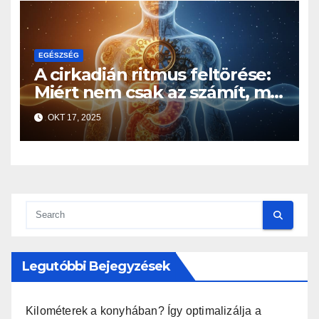
EGÉSZSÉG
A cirkadián ritmus feltörése:
Miért nem csak az számít, mit
eszel, hanem az is, mikor?
OKT 17, 2025
Legutóbbi Bejegyzések
Kilométerek a konyhában? Így optimalizálja a