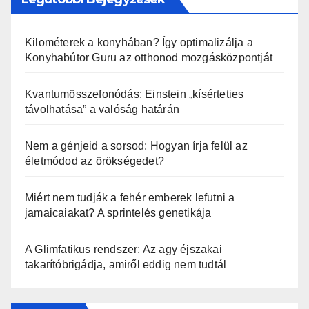
Kilométerek a konyhában? Így optimalizálja a
Konyhabútor Guru az otthonod mozgásközpontját
Kvantumösszefonódás: Einstein „kísérteties
távolhatása” a valóság határán
Nem a génjeid a sorsod: Hogyan írja felül az
életmódod az örökségedet?
Miért nem tudják a fehér emberek lefutni a
jamaicaiakat? A sprintelés genetikája
A Glimfatikus rendszer: Az agy éjszakai
takarítóbrigádja, amiről eddig nem tudtál