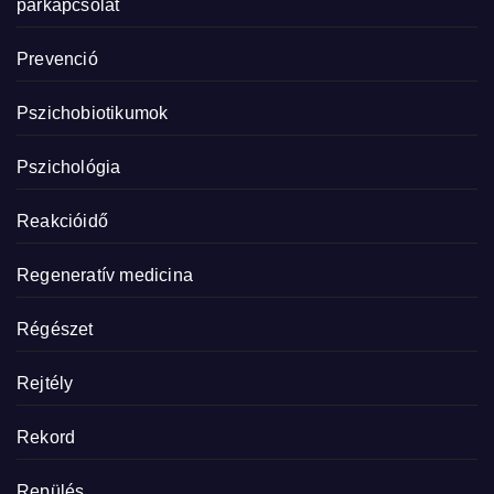
párkapcsolat
Prevenció
Pszichobiotikumok
Pszichológia
Reakcióidő
Regeneratív medicina
Régészet
Rejtély
Rekord
Repülés