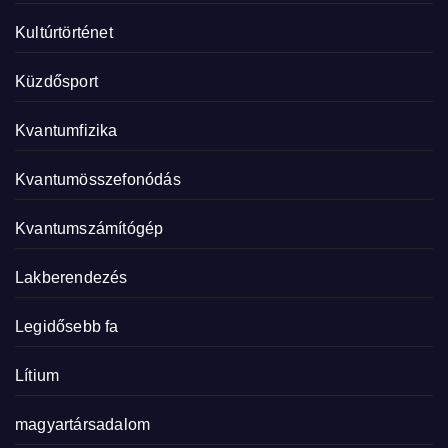
Kultúrtörténet
Küzdősport
Kvantumfizika
Kvantumösszefonódás
Kvantumszámítógép
Lakberendezés
Legidősebb fa
Lítium
magyartársadalom