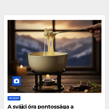
NYUGAT
A svájci óra pontossága a