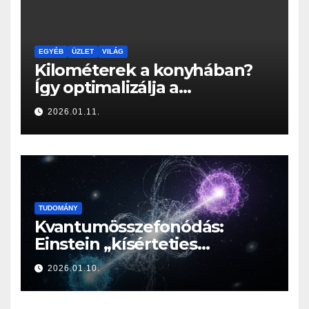
EGYÉB
ÜZLET
VILÁG
Kilométerek a konyhában?
Így optimalizálja a
Konyhabútor Guru az
2026.01.11.
otthonod mozgásközpontját
TUDOMÁNY
Kvantumösszefonódás:
Einstein „kísérteties
távolhatása” a valóság
2026.01.10.
határán