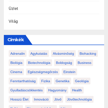
Üzlet
Világ
Címkék
Adrenalin
Agykutatás
Alvásminőség
Biohacking
Biológia
Biotechnológia
Boldogság
Business
Cinema
Egészségmegőrzés
Einstein
Fenntarthatóság
Fizika
Genetika
Geológia
Gyulladáscsökkentés
Hagyomány
Health
Hosszú Élet
Innováció
Jövő
Jövőtechnológia