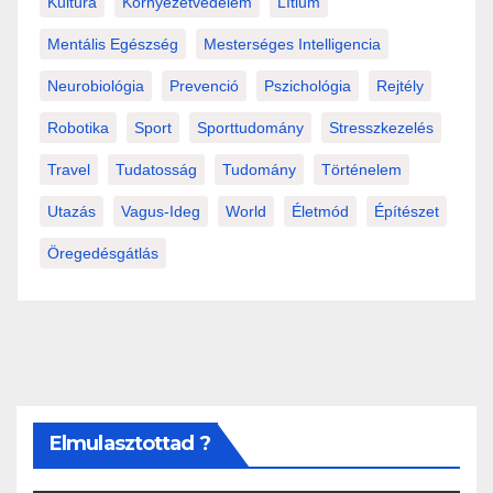
Kultúra
Környezetvédelem
Lítium
Mentális Egészség
Mesterséges Intelligencia
Neurobiológia
Prevenció
Pszichológia
Rejtély
Robotika
Sport
Sporttudomány
Stresszkezelés
Travel
Tudatosság
Tudomány
Történelem
Utazás
Vagus-Ideg
World
Életmód
Építészet
Öregedésgátlás
Elmulasztottad ?