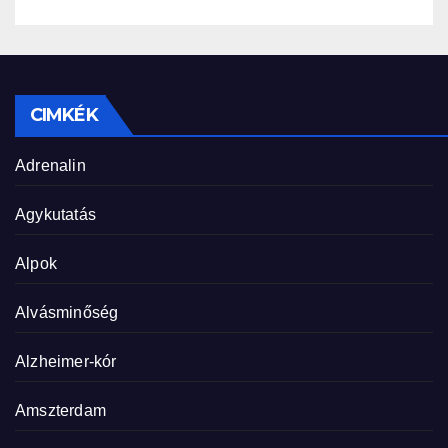
CIMKÉK
Adrenalin
Agykutatás
Alpok
Alvásminőség
Alzheimer-kór
Amszterdam