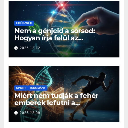
EGÉSZSÉG
Nem a génjeid a sorsod:
Hogyan írja felül az
életmódod az örökségedet?
2025.12.12.
SPORT
TUDOMÁNY
Miért nem tudják a fehér
emberek lefutni a
jamaicaiakat? A sprintelés
2025.12.09.
genetikája