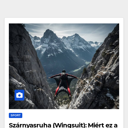
SPORT
Szárnyasruha (Wingsuit): Miért ez a