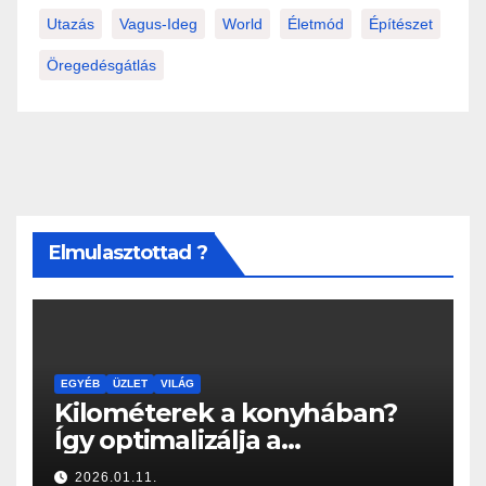
Utazás
Vagus-Ideg
World
Életmód
Építészet
Öregedésgátlás
Elmulasztottad ?
EGYÉB
ÜZLET
VILÁG
Kilométerek a konyhában?
Így optimalizálja a
Konyhabútor Guru az
2026.01.11.