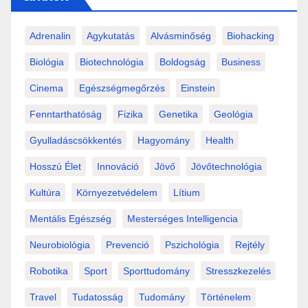
Adrenalin
Agykutatás
Alvásminőség
Biohacking
Biológia
Biotechnológia
Boldogság
Business
Cinema
Egészségmegőrzés
Einstein
Fenntarthatóság
Fizika
Genetika
Geológia
Gyulladáscsökkentés
Hagyomány
Health
Hosszú Élet
Innováció
Jövő
Jövőtechnológia
Kultúra
Környezetvédelem
Lítium
Mentális Egészség
Mesterséges Intelligencia
Neurobiológia
Prevenció
Pszichológia
Rejtély
Robotika
Sport
Sporttudomány
Stresszkezelés
Travel
Tudatosság
Tudomány
Történelem