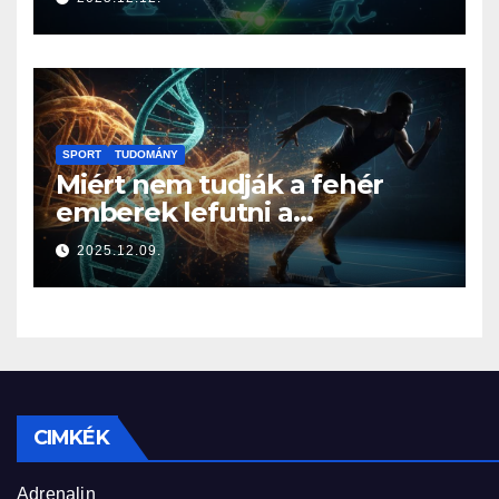
SPORT
TUDOMÁNY
Miért nem tudják a fehér
emberek lefutni a
jamaicaiakat? A sprintelés
2025.12.09.
genetikája
CIMKÉK
Adrenalin