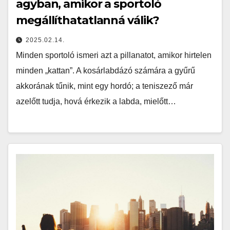
agyban, amikor a sportoló
megállíthatatlanná válik?
2025.02.14.
Minden sportoló ismeri azt a pillanatot, amikor hirtelen
minden „kattan”. A kosárlabdázó számára a gyűrű
akkorának tűnik, mint egy hordó; a teniszező már
azelőtt tudja, hová érkezik a labda, mielőtt…