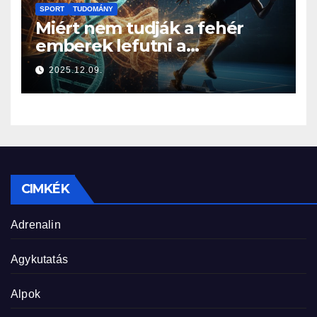
SPORT
TUDOMÁNY
Miért nem tudják a fehér
emberek lefutni a
jamaicaiakat? A sprintelés
2025.12.09.
genetikája
CIMKÉK
Adrenalin
Agykutatás
Alpok