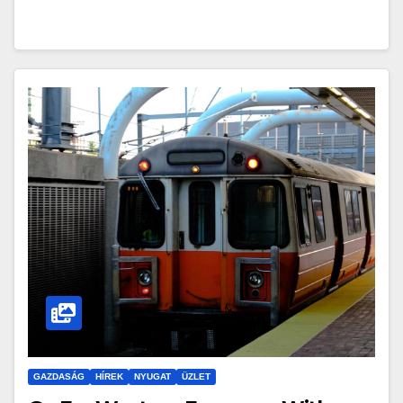
GAZDASÁG
HÍREK
NYUGAT
ÜZLET