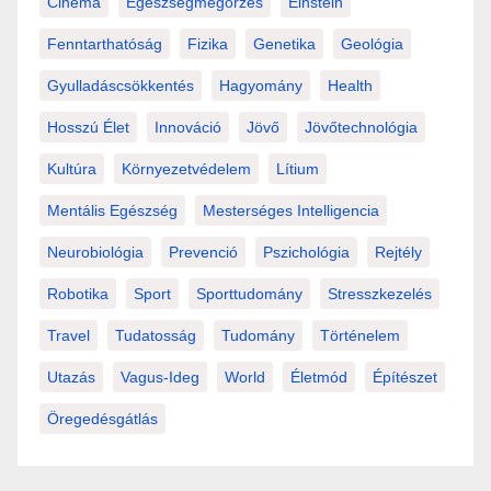
Cinema
Egészségmegőrzés
Einstein
Fenntarthatóság
Fizika
Genetika
Geológia
Gyulladáscsökkentés
Hagyomány
Health
Hosszú Élet
Innováció
Jövő
Jövőtechnológia
Kultúra
Környezetvédelem
Lítium
Mentális Egészség
Mesterséges Intelligencia
Neurobiológia
Prevenció
Pszichológia
Rejtély
Robotika
Sport
Sporttudomány
Stresszkezelés
Travel
Tudatosság
Tudomány
Történelem
Utazás
Vagus-Ideg
World
Életmód
Építészet
Öregedésgátlás