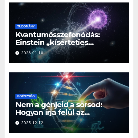
TUDOMÁNY
Kvantumösszefonódás:
Einstein „kísérteties
távolhatása” a valóság
2026.01.10.
határán
EGÉSZSÉG
Nem a génjeid a sorsod:
Hogyan írja felül az
életmódod az örökségedet?
2025.12.12.