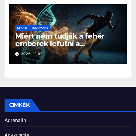
SPORT
TUDOMÁNY
Miért nem tudják a fehér
emberek lefutni a
jamaicaiakat? A sprintelés
2025.12.09.
genetikája
CIMKÉK
Adrenalin
Agykutatás