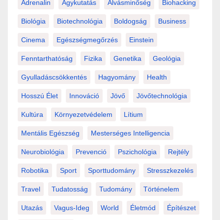
Adrenalin
Agykutatás
Alvásminőség
Biohacking
Biológia
Biotechnológia
Boldogság
Business
Cinema
Egészségmegőrzés
Einstein
Fenntarthatóság
Fizika
Genetika
Geológia
Gyulladáscsökkentés
Hagyomány
Health
Hosszú Élet
Innováció
Jövő
Jövőtechnológia
Kultúra
Környezetvédelem
Lítium
Mentális Egészség
Mesterséges Intelligencia
Neurobiológia
Prevenció
Pszichológia
Rejtély
Robotika
Sport
Sporttudomány
Stresszkezelés
Travel
Tudatosság
Tudomány
Történelem
Utazás
Vagus-Ideg
World
Életmód
Építészet