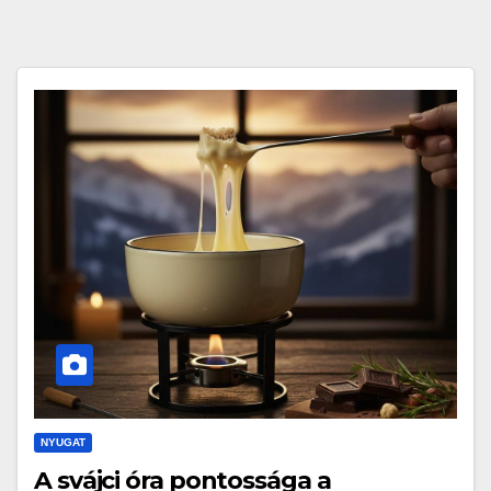
NYUGAT
A svájci óra pontossága a