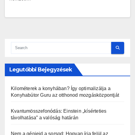
Legutóbbi Bejegyzések
Kilométerek a konyhában? Így optimalizálja a
Konyhabútor Guru az otthonod mozgásközpontját
Kvantumösszefonódás: Einstein „kísérteties
távolhatása” a valóság határán
Nem a génjeid a sorsod: Hogyan írja felül az