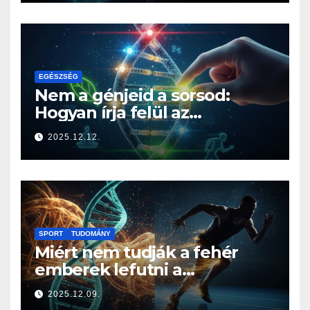
EGÉSZSÉG
Nem a génjeid a sorsod:
Hogyan írja felül az
életmódod az örökségedet?
2025.12.12.
SPORT
TUDOMÁNY
Miért nem tudják a fehér
emberek lefutni a
jamaicaiakat? A sprintelés
2025.12.09.
genetikája