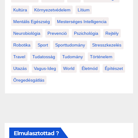
Kultúra
Környezetvédelem
Lítium
Mentális Egészség
Mesterséges Intelligencia
Neurobiológia
Prevenció
Pszichológia
Rejtély
Robotika
Sport
Sporttudomány
Stresszkezelés
Travel
Tudatosság
Tudomány
Történelem
Utazás
Vagus-Ideg
World
Életmód
Építészet
Öregedésgátlás
Elmulasztottad ?