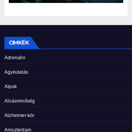
CIMKÉK
Adrenalin
Agykutatás
Alpok
Alvásminőség
Alzheimer-kór
Amszterdam