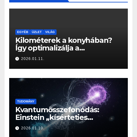
EGYÉB
ÜZLET
VILÁG
Kilométerek a konyhában?
Így optimalizálja a
Konyhabútor Guru az
2026.01.11.
otthonod mozgásközpontját
TUDOMÁNY
Kvantumösszefonódás:
Einstein „kísérteties
távolhatása” a valóság
2026.01.10.
határán