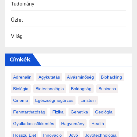
Tudomány
Üzlet
Világ
Címkék
Adrenalin
Agykutatás
Alvásminőség
Biohacking
Biológia
Biotechnológia
Boldogság
Business
Cinema
Egészségmegőrzés
Einstein
Fenntarthatóság
Fizika
Genetika
Geológia
Gyulladáscsökkentés
Hagyomány
Health
Hosszú Élet
Innováció
Jövő
Jövőtechnológia