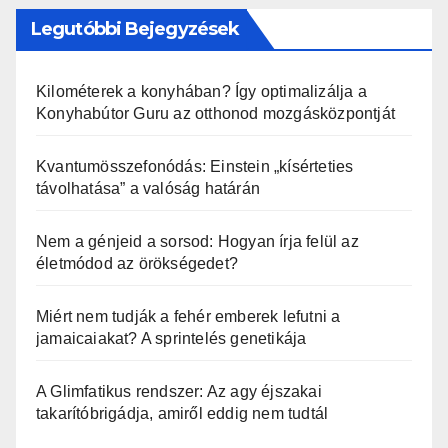
Legutóbbi Bejegyzések
Kilométerek a konyhában? Így optimalizálja a
Konyhabútor Guru az otthonod mozgásközpontját
Kvantumösszefonódás: Einstein „kísérteties
távolhatása” a valóság határán
Nem a génjeid a sorsod: Hogyan írja felül az
életmódod az örökségedet?
Miért nem tudják a fehér emberek lefutni a
jamaicaiakat? A sprintelés genetikája
A Glimfatikus rendszer: Az agy éjszakai
takarítóbrigádja, amiről eddig nem tudtál