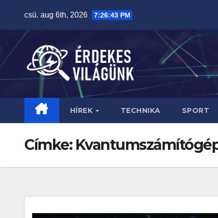
Skip
csü. aug 6th, 2026
7:26:44 PM
to
content
HÍREK
TECHNIKA
SPORT
Címke:
Kvantumszámítógé