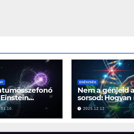
NY
EGÉSZSÉG
ntumösszefonó
Nem a génjeid 
 Einstein
sorsod: Hogyan í
érteties
felül az életmó
.01.10.
2025.12.12.
lhatása” a
az örökségedet
ság határán