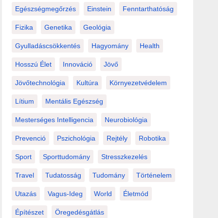
Egészségmegőrzés
Einstein
Fenntarthatóság
Fizika
Genetika
Geológia
Gyulladáscsökkentés
Hagyomány
Health
Hosszú Élet
Innováció
Jövő
Jövőtechnológia
Kultúra
Környezetvédelem
Lítium
Mentális Egészség
Mesterséges Intelligencia
Neurobiológia
Prevenció
Pszichológia
Rejtély
Robotika
Sport
Sporttudomány
Stresszkezelés
Travel
Tudatosság
Tudomány
Történelem
Utazás
Vagus-Ideg
World
Életmód
Építészet
Öregedésgátlás