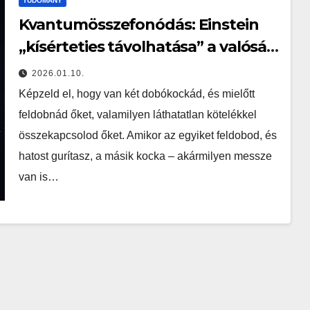
TUDOMÁNY
Kvantumösszefonódás: Einstein
„kísérteties távolhatása” a valóság
határán
2026.01.10.
Képzeld el, hogy van két dobókockád, és mielőtt
feldobnád őket, valamilyen láthatatlan kötelékkel
összekapcsolod őket. Amikor az egyiket feldobod, és
hatost gurítasz, a másik kocka – akármilyen messze
van is…