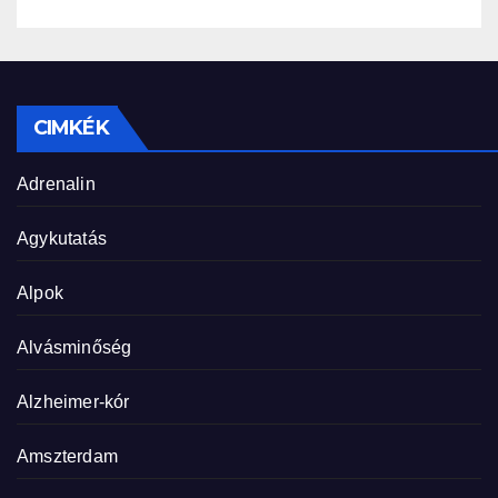
CIMKÉK
Adrenalin
Agykutatás
Alpok
Alvásminőség
Alzheimer-kór
Amszterdam