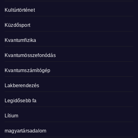
Kultúrtörténet
Küzdősport
Kvantumfizika
Kvantumösszefonódás
Kvantumszámítógép
Lakberendezés
Legidősebb fa
Lítium
magyartársadalom