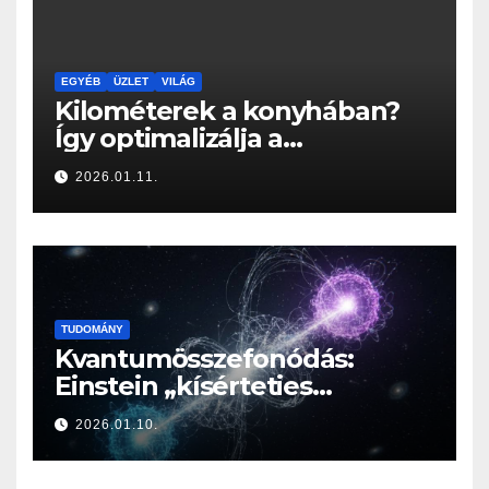
EGYÉB
ÜZLET
VILÁG
Kilométerek a konyhában?
Így optimalizálja a
Konyhabútor Guru az
2026.01.11.
otthonod mozgásközpontját
TUDOMÁNY
Kvantumösszefonódás:
Einstein „kísérteties
távolhatása” a valóság
2026.01.10.
határán