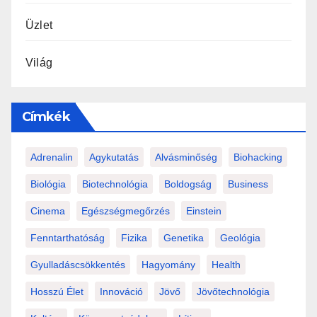
Üzlet
Világ
Címkék
Adrenalin
Agykutatás
Alvásminőség
Biohacking
Biológia
Biotechnológia
Boldogság
Business
Cinema
Egészségmegőrzés
Einstein
Fenntarthatóság
Fizika
Genetika
Geológia
Gyulladáscsökkentés
Hagyomány
Health
Hosszú Élet
Innováció
Jövő
Jövőtechnológia