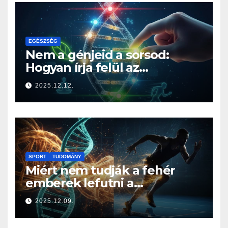
EGÉSZSÉG
Nem a génjeid a sorsod:
Hogyan írja felül az
életmódod az örökségedet?
2025.12.12.
SPORT
TUDOMÁNY
Miért nem tudják a fehér
emberek lefutni a
jamaicaiakat? A sprintelés
2025.12.09.
genetikája