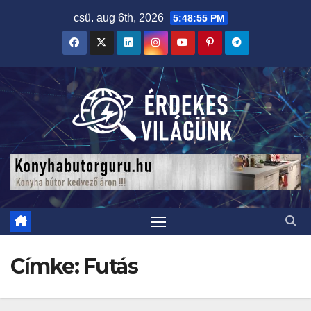
Skip
csü. aug 6th, 2026
5:48:57 PM
to
content
Címke:
Futás