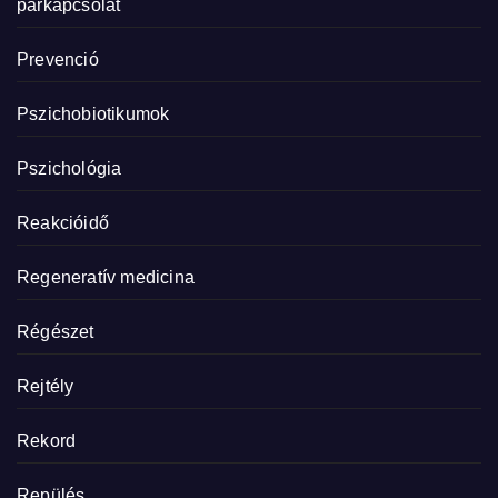
párkapcsolat
Prevenció
Pszichobiotikumok
Pszichológia
Reakcióidő
Regeneratív medicina
Régészet
Rejtély
Rekord
Repülés