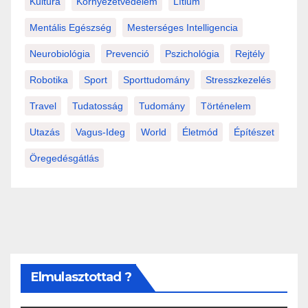
Kultúra
Környezetvédelem
Lítium
Mentális Egészség
Mesterséges Intelligencia
Neurobiológia
Prevenció
Pszichológia
Rejtély
Robotika
Sport
Sporttudomány
Stresszkezelés
Travel
Tudatosság
Tudomány
Történelem
Utazás
Vagus-Ideg
World
Életmód
Építészet
Öregedésgátlás
Elmulasztottad ?