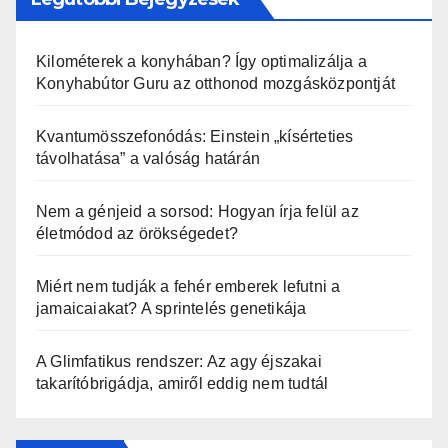
Kilométerek a konyhában? Így optimalizálja a
Konyhabútor Guru az otthonod mozgásközpontját
Kvantumösszefonódás: Einstein „kísérteties
távolhatása” a valóság határán
Nem a génjeid a sorsod: Hogyan írja felül az
életmódod az örökségedet?
Miért nem tudják a fehér emberek lefutni a
jamaicaiakat? A sprintelés genetikája
A Glimfatikus rendszer: Az agy éjszakai
takarítóbrigádja, amiről eddig nem tudtál