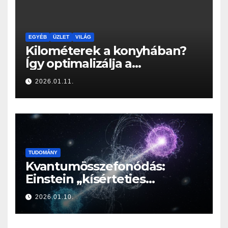
EGYÉB
ÜZLET
VILÁG
Kilométerek a konyhában?
Így optimalizálja a
Konyhabútor Guru az
2026.01.11.
otthonod mozgásközpontját
TUDOMÁNY
Kvantumösszefonódás:
Einstein „kísérteties
távolhatása” a valóság
2026.01.10.
határán