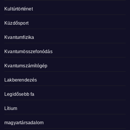
Kultúrtörténet
Küzdősport
Kvantumfizika
Kvantumösszefonódás
Kvantumszámítógép
Lakberendezés
Legidősebb fa
Lítium
magyartársadalom