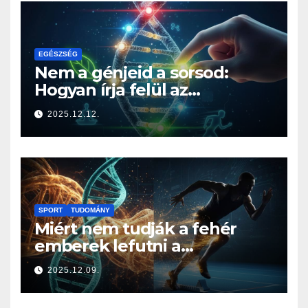
EGÉSZSÉG
Nem a génjeid a sorsod:
Hogyan írja felül az
életmódod az örökségedet?
2025.12.12.
SPORT
TUDOMÁNY
Miért nem tudják a fehér
emberek lefutni a
jamaicaiakat? A sprintelés
2025.12.09.
genetikája