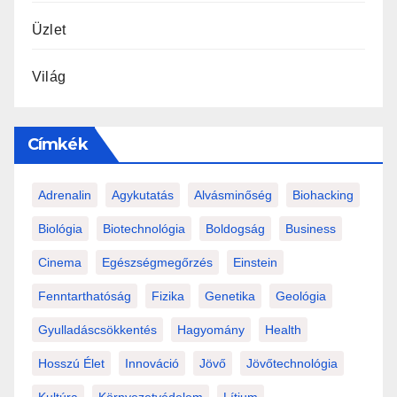
Üzlet
Világ
Címkék
Adrenalin
Agykutatás
Alvásminőség
Biohacking
Biológia
Biotechnológia
Boldogság
Business
Cinema
Egészségmegőrzés
Einstein
Fenntarthatóság
Fizika
Genetika
Geológia
Gyulladáscsökkentés
Hagyomány
Health
Hosszú Élet
Innováció
Jövő
Jövőtechnológia
Kultúra
Környezetvédelem
Lítium