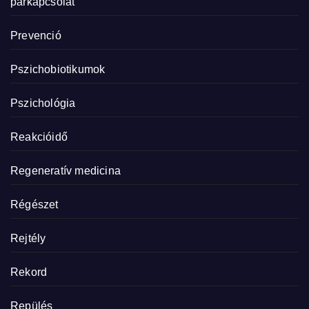
párkapcsolat
Prevenció
Pszichobiotikumok
Pszichológia
Reakcióidő
Regeneratív medicina
Régészet
Rejtély
Rekord
Repülés