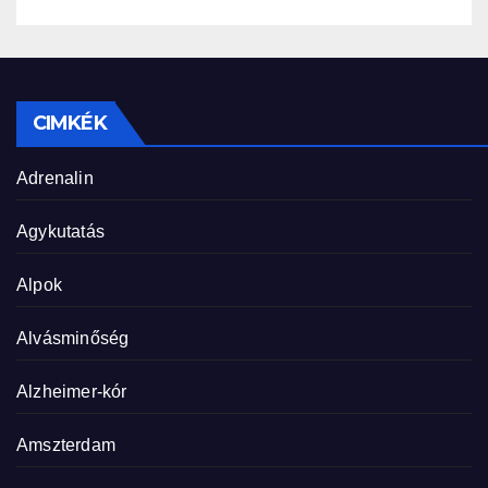
CIMKÉK
Adrenalin
Agykutatás
Alpok
Alvásminőség
Alzheimer-kór
Amszterdam