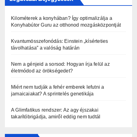
Kilométerek a konyhában? Így optimalizálja a
Konyhabútor Guru az otthonod mozgásközpontját
Kvantumösszefonódás: Einstein „kísérteties
távolhatása” a valóság határán
Nem a génjeid a sorsod: Hogyan írja felül az
életmódod az örökségedet?
Miért nem tudják a fehér emberek lefutni a
jamaicaiakat? A sprintelés genetikája
A Glimfatikus rendszer: Az agy éjszakai
takarítóbrigádja, amiről eddig nem tudtál