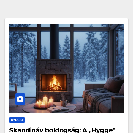
NYUGAT
Skandináv boldogság: A „Hygge”