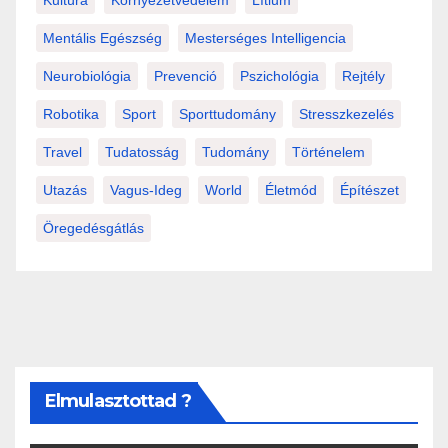
Mentális Egészség
Mesterséges Intelligencia
Neurobiológia
Prevenció
Pszichológia
Rejtély
Robotika
Sport
Sporttudomány
Stresszkezelés
Travel
Tudatosság
Tudomány
Történelem
Utazás
Vagus-Ideg
World
Életmód
Építészet
Öregedésgátlás
Elmulasztottad ?