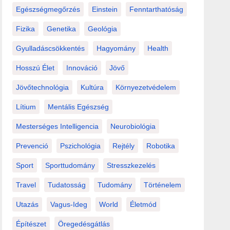
Egészségmegőrzés
Einstein
Fenntarthatóság
Fizika
Genetika
Geológia
Gyulladáscsökkentés
Hagyomány
Health
Hosszú Élet
Innováció
Jövő
Jövőtechnológia
Kultúra
Környezetvédelem
Lítium
Mentális Egészség
Mesterséges Intelligencia
Neurobiológia
Prevenció
Pszichológia
Rejtély
Robotika
Sport
Sporttudomány
Stresszkezelés
Travel
Tudatosság
Tudomány
Történelem
Utazás
Vagus-Ideg
World
Életmód
Építészet
Öregedésgátlás