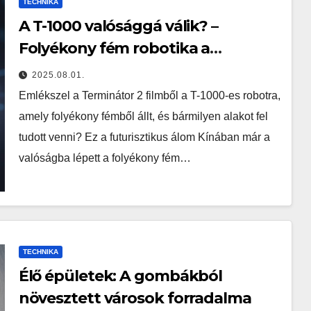
TECHNIKA
A T-1000 valósággá válik? –
Folyékony fém robotika a
gyógyászatban és a felfedezésben
2025.08.01.
Emlékszel a Terminátor 2 filmből a T-1000-es robotra,
amely folyékony fémből állt, és bármilyen alakot fel
tudott venni? Ez a futurisztikus álom Kínában már a
valóságba lépett a folyékony fém…
TECHNIKA
Élő épületek: A gombákból
növesztett városok forradalma