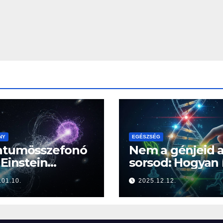
NY
EGÉSZSÉG
ntumösszefonó
Nem a génjeid 
 Einstein
sorsod: Hogyan í
érteties
felül az életmó
.01.10.
2025.12.12.
lhatása” a
az örökségedet
ság határán