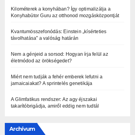
Kilométerek a konyhában? Így optimalizálja a
Konyhabútor Guru az otthonod mozgásközpontját
Kvantumösszefonódás: Einstein „kísérteties
távolhatása” a valóság határán
Nem a génjeid a sorsod: Hogyan írja felül az
életmódod az örökségedet?
Miért nem tudják a fehér emberek lefutni a
jamaicaiakat? A sprintelés genetikája
A Glimfatikus rendszer: Az agy éjszakai
takarítóbrigádja, amiről eddig nem tudtál
Archívum