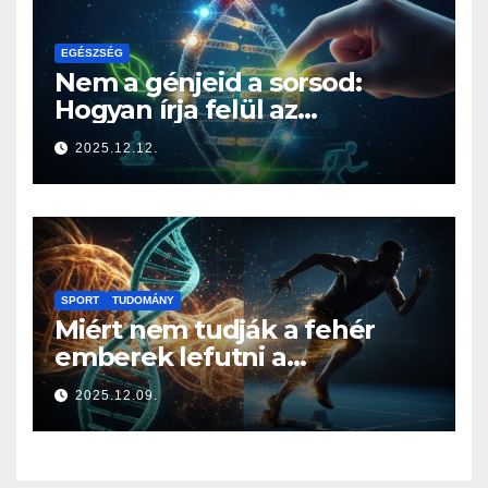
EGÉSZSÉG
Nem a génjeid a sorsod:
Hogyan írja felül az
életmódod az örökségedet?
2025.12.12.
SPORT
TUDOMÁNY
Miért nem tudják a fehér
emberek lefutni a
jamaicaiakat? A sprintelés
2025.12.09.
genetikája