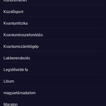
Kultúrtörténet
Küzdősport
Kvantumfizika
Kvantumösszefonódás
Kvantumszámítógép
Lakberendezés
Legidősebb fa
Lítium
magyartársadalom
Maraton