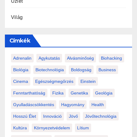
Üzlet
Világ
Címkék
Adrenalin
Agykutatás
Alvásminőség
Biohacking
Biológia
Biotechnológia
Boldogság
Business
Cinema
Egészségmegőrzés
Einstein
Fenntarthatóság
Fizika
Genetika
Geológia
Gyulladáscsökkentés
Hagyomány
Health
Hosszú Élet
Innováció
Jövő
Jövőtechnológia
Kultúra
Környezetvédelem
Lítium