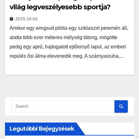
világ legveszélyesebb sportja?
2025.10.02.
Amikor egy wingsuit pilóta egy sziklaszirt peremén áll,
alatta több ezer méteres mélység tátong, mögötte
pedig egy apró, hajtogatott ejtőernyő lapul, az emberi
repülés ősi álma elevenedik meg. A szárnyasruha,…
Legutóbbi Bejegyzések