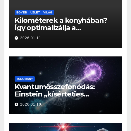
EGYÉB
ÜZLET
VILÁG
Kilométerek a konyhában?
Így optimalizálja a
Konyhabútor Guru az
2026.01.11.
otthonod mozgásközpontját
TUDOMÁNY
Kvantumösszefonódás:
Einstein „kísérteties
távolhatása” a valóság
2026.01.10.
határán