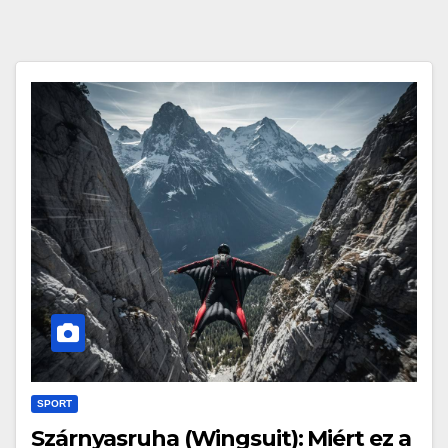
SPORT
Szárnyasruha (Wingsuit): Miért ez a