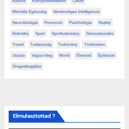
Kultúra
Környezetvédelem
Lítium
Mentális Egészség
Mesterséges Intelligencia
Neurobiológia
Prevenció
Pszichológia
Rejtély
Robotika
Sport
Sporttudomány
Stresszkezelés
Travel
Tudatosság
Tudomány
Történelem
Utazás
Vagus-Ideg
World
Életmód
Építészet
Öregedésgátlás
Elmulasztottad ?