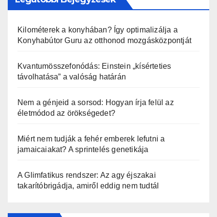
Kilométerek a konyhában? Így optimalizálja a
Konyhabútor Guru az otthonod mozgásközpontját
Kvantumösszefonódás: Einstein „kísérteties
távolhatása” a valóság határán
Nem a génjeid a sorsod: Hogyan írja felül az
életmódod az örökségedet?
Miért nem tudják a fehér emberek lefutni a
jamaicaiakat? A sprintelés genetikája
A Glimfatikus rendszer: Az agy éjszakai
takarítóbrigádja, amiről eddig nem tudtál