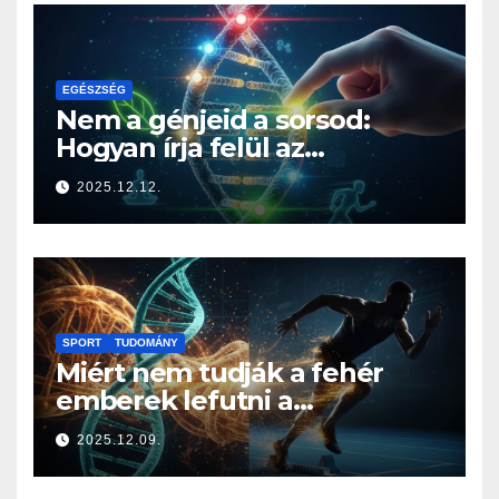
EGÉSZSÉG
Nem a génjeid a sorsod:
Hogyan írja felül az
életmódod az örökségedet?
2025.12.12.
SPORT
TUDOMÁNY
Miért nem tudják a fehér
emberek lefutni a
jamaicaiakat? A sprintelés
2025.12.09.
genetikája