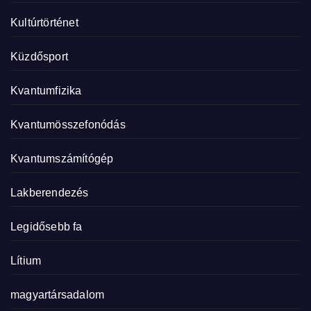
Kultúrtörténet
Küzdősport
Kvantumfizika
Kvantumösszefonódás
Kvantumszámítógép
Lakberendezés
Legidősebb fa
Lítium
magyartársadalom