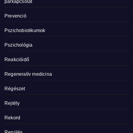
párkapcsolat
Prevenció
Pszichobiotikumok
Pszichológia
Reakcióidő
Regeneratív medicina
Régészet
Rejtély
Rekord
Repülés