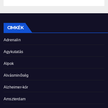
CIMKÉK
Adrenalin
Agykutatás
Alpok
Alvásminőség
Alzheimer-kór
Amszterdam