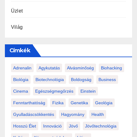
Üzlet
Világ
Címkék
Adrenalin
Agykutatás
Alvásminőség
Biohacking
Biológia
Biotechnológia
Boldogság
Business
Cinema
Egészségmegőrzés
Einstein
Fenntarthatóság
Fizika
Genetika
Geológia
Gyulladáscsökkentés
Hagyomány
Health
Hosszú Élet
Innováció
Jövő
Jövőtechnológia