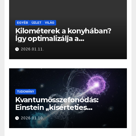
EGYÉB
ÜZLET
VILÁG
Kilométerek a konyhában?
Így optimalizálja a
Konyhabútor Guru az
2026.01.11.
otthonod mozgásközpontját
TUDOMÁNY
Kvantumösszefonódás:
Einstein „kísérteties
távolhatása” a valóság
2026.01.10.
határán