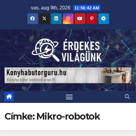
Skip
vas. aug 9th, 2026
11:56:43 AM
to
content
Címke:
Mikro-robotok