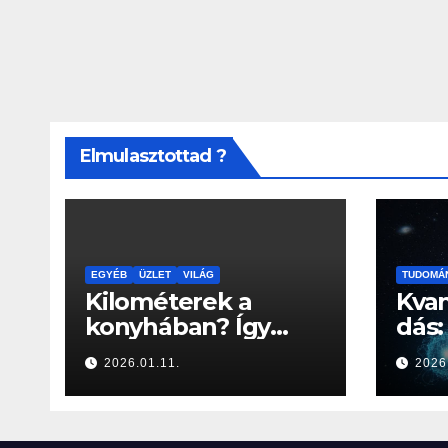
Elmulasztottad ?
EGYÉB
ÜZLET
VILÁG
TUDOMÁ
Kilométerek a
Kva
konyhában? Így
dás:
optimalizálja a
„kís
2026.01.11.
2026
Konyhabútor Guru
távo
az otthonod
való
mozgásközpontját