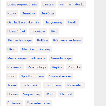
Egészségmegőrzés
Einstein
Fenntarthatóság
Fizika
Genetika
Geológia
Gyulladáscsökkentés
Hagyomány
Health
Hosszú Élet
Innováció
Jövő
Jövőtechnológia
Kultúra
Környezetvédelem
Lítium
Mentális Egészség
Mesterséges Intelligencia
Neurobiológia
Prevenció
Pszichológia
Rejtély
Robotika
Sport
Sporttudomány
Stresszkezelés
Travel
Tudatosság
Tudomány
Történelem
Utazás
Vagus-Ideg
World
Életmód
Építészet
Öregedésgátlás