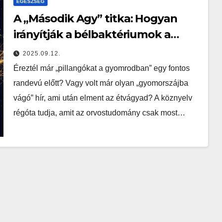
EGÉSZSÉG
A „Második Agy” titka: Hogyan
irányítják a bélbaktériumok a
döntéseinket és a hangulatunkat?
2025.09.12.
Éreztél már „pillangókat a gyomrodban” egy fontos
randevú előtt? Vagy volt már olyan „gyomorszájba
vágó” hír, ami után elment az étvágyad? A köznyelv
régóta tudja, amit az orvostudomány csak most…