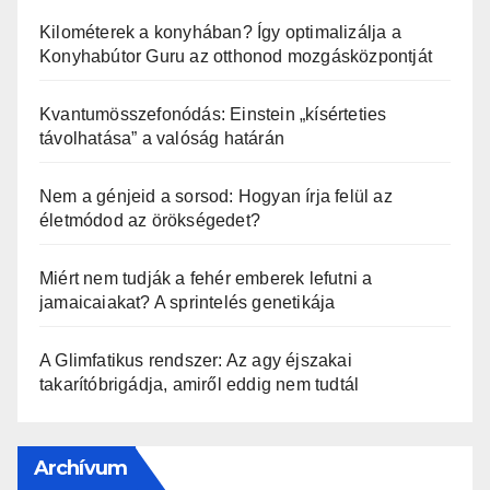
Kilométerek a konyhában? Így optimalizálja a
Konyhabútor Guru az otthonod mozgásközpontját
Kvantumösszefonódás: Einstein „kísérteties
távolhatása” a valóság határán
Nem a génjeid a sorsod: Hogyan írja felül az
életmódod az örökségedet?
Miért nem tudják a fehér emberek lefutni a
jamaicaiakat? A sprintelés genetikája
A Glimfatikus rendszer: Az agy éjszakai
takarítóbrigádja, amiről eddig nem tudtál
Archívum