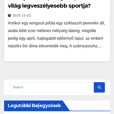
világ legveszélyesebb sportja?
2025.10.02.
Amikor egy wingsuit pilóta egy sziklaszirt peremén áll,
alatta több ezer méteres mélység tátong, mögötte
pedig egy apró, hajtogatott ejtőernyő lapul, az emberi
repülés ősi álma elevenedik meg. A szárnyasruha,…
Legutóbbi Bejegyzések