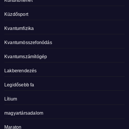
Kultúrtörténet
Küzdősport
Kvantumfizika
Kvantumösszefonódás
Kvantumszámítógép
Lakberendezés
Legidősebb fa
Lítium
magyartársadalom
Maraton