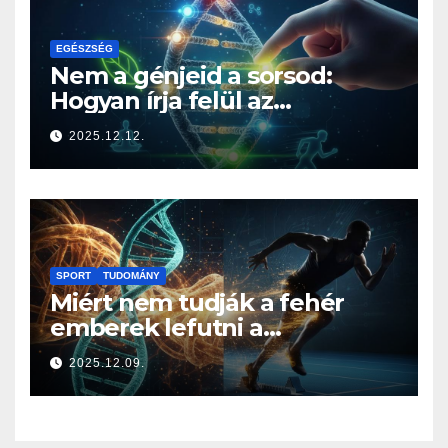
EGÉSZSÉG
Nem a génjeid a sorsod:
Hogyan írja felül az
életmódod az örökségedet?
2025.12.12.
SPORT
TUDOMÁNY
Miért nem tudják a fehér
emberek lefutni a
jamaicaiakat? A sprintelés
2025.12.09.
genetikája