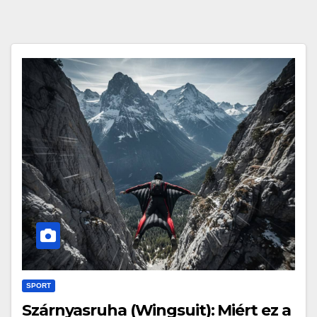
SPORT
Szárnyasruha (Wingsuit): Miért ez a