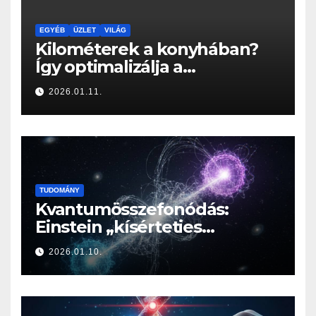
EGYÉB
ÜZLET
VILÁG
Kilométerek a konyhában?
Így optimalizálja a
Konyhabútor Guru az
2026.01.11.
otthonod mozgásközpontját
TUDOMÁNY
Kvantumösszefonódás:
Einstein „kísérteties
távolhatása” a valóság
2026.01.10.
határán