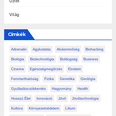
Üzlet
Világ
Címkék
Adrenalin
Agykutatás
Alvásminőség
Biohacking
Biológia
Biotechnológia
Boldogság
Business
Cinema
Egészségmegőrzés
Einstein
Fenntarthatóság
Fizika
Genetika
Geológia
Gyulladáscsökkentés
Hagyomány
Health
Hosszú Élet
Innováció
Jövő
Jövőtechnológia
Kultúra
Környezetvédelem
Lítium