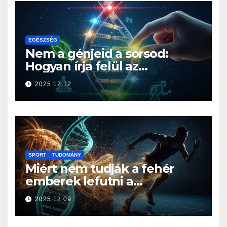
EGÉSZSÉG
Nem a génjeid a sorsod:
Hogyan írja felül az
életmódod az örökségedet?
2025.12.12.
SPORT
TUDOMÁNY
Miért nem tudják a fehér
emberek lefutni a
jamaicaiakat? A sprintelés
2025.12.09.
genetikája