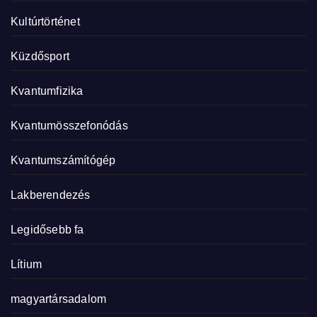
Kultúrtörténet
Küzdősport
Kvantumfizika
Kvantumösszefonódás
Kvantumszámítógép
Lakberendezés
Legidősebb fa
Lítium
magyartársadalom