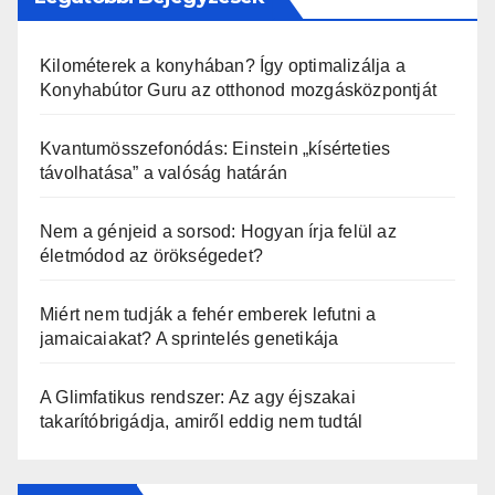
Kilométerek a konyhában? Így optimalizálja a
Konyhabútor Guru az otthonod mozgásközpontját
Kvantumösszefonódás: Einstein „kísérteties
távolhatása” a valóság határán
Nem a génjeid a sorsod: Hogyan írja felül az
életmódod az örökségedet?
Miért nem tudják a fehér emberek lefutni a
jamaicaiakat? A sprintelés genetikája
A Glimfatikus rendszer: Az agy éjszakai
takarítóbrigádja, amiről eddig nem tudtál