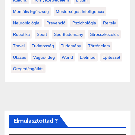
Mentális Egészség
Mesterséges Intelligencia
Neurobiológia
Prevenció
Pszichológia
Rejtély
Robotika
Sport
Sporttudomány
Stresszkezelés
Travel
Tudatosság
Tudomány
Történelem
Utazás
Vagus-Ideg
World
Életmód
Építészet
Öregedésgátlás
Elmulasztottad ?