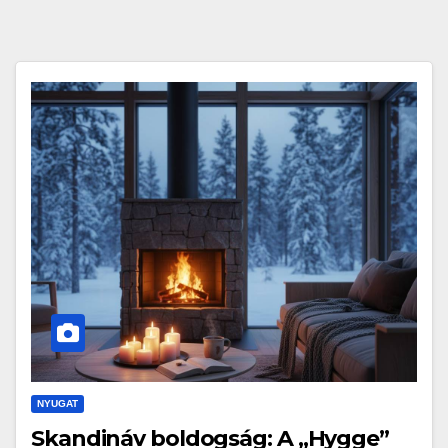
NYUGAT
Skandináv boldogság: A „Hygge”