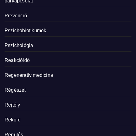
párkapcsolat
Prevenció
Pszichobiotikumok
Pszichológia
Reakcióidő
Regeneratív medicina
Régészet
Rejtély
Rekord
Repülés