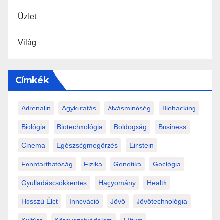
Üzlet
Világ
Címkék
Adrenalin
Agykutatás
Alvásminőség
Biohacking
Biológia
Biotechnológia
Boldogság
Business
Cinema
Egészségmegőrzés
Einstein
Fenntarthatóság
Fizika
Genetika
Geológia
Gyulladáscsökkentés
Hagyomány
Health
Hosszú Élet
Innováció
Jövő
Jövőtechnológia
Kultúra
Környezetvédelem
Lítium