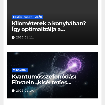
EGYÉB
ÜZLET
VILÁG
Kilométerek a konyhában?
Így optimalizálja a
Konyhabútor Guru az
2026.01.11.
otthonod mozgásközpontját
TUDOMÁNY
Kvantumösszefonódás:
Einstein „kísérteties
távolhatása” a valóság
2026.01.10.
határán