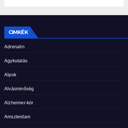
CIMKÉK
Adrenalin
Agykutatás
Alpok
Alvásminőség
Alzheimer-kór
Amszterdam