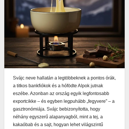
Svájc neve hallatán a legtöbbeknek a pontos órák,
a titkos bankfiókok és a hófödte Alpok jutnak
eszébe. Azonban az ország egyik legfontosabb
exportcikke – és egyben legpuhább „fegyvere” – a
gasztronómiája. Svájc bebizonyította, hogy
néhány egyszerű alapanyagból, mint a tej, a
kakaóbab és a sajt, hogyan lehet világszintű