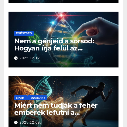
EGÉSZSÉG
Nem a génjeid a sorsod:
Hogyan írja felül az
életmódod az örökségedet?
2025.12.12.
SPORT
TUDOMÁNY
Miért nem tudják a fehér
emberek lefutni a
jamaicaiakat? A sprintelés
2025.12.09.
genetikája