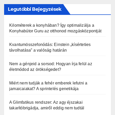
Legutóbbi Bejegyzések
Kilométerek a konyhában? Így optimalizálja a
Konyhabútor Guru az otthonod mozgásközpontját
Kvantumösszefonódás: Einstein „kísérteties
távolhatása” a valóság határán
Nem a génjeid a sorsod: Hogyan írja felül az
életmódod az örökségedet?
Miért nem tudják a fehér emberek lefutni a
jamaicaiakat? A sprintelés genetikája
A Glimfatikus rendszer: Az agy éjszakai
takarítóbrigádja, amiről eddig nem tudtál