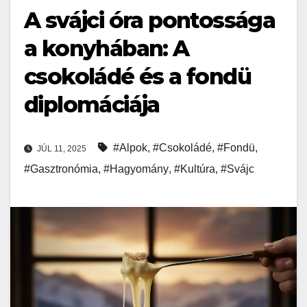
A svájci óra pontossága
a konyhában: A
csokoládé és a fondü
diplomáciája
#Alpok
,
#Csokoládé
,
#Fondü
,
JÚL 11, 2025
#Gasztronómia
,
#Hagyomány
,
#Kultúra
,
#Svájc