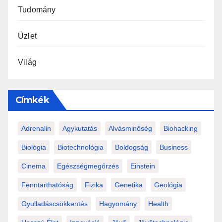
Tudomány
Üzlet
Világ
Címkék
Adrenalin
Agykutatás
Alvásminőség
Biohacking
Biológia
Biotechnológia
Boldogság
Business
Cinema
Egészségmegőrzés
Einstein
Fenntarthatóság
Fizika
Genetika
Geológia
Gyulladáscsökkentés
Hagyomány
Health