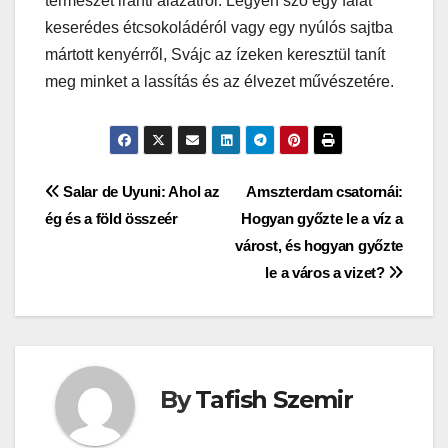
természet iránti alázatról. Legyen szó egy falat
keserédes étcsokoládéról vagy egy nyúlós sajtba
mártott kenyérről, Svájc az ízeken keresztül tanít
meg minket a lassítás és az élvezet művészetére.
Bejegyzés
Salar de Uyuni: Ahol az
Amszterdam csatornái:
ég és a föld összeér
Hogyan győzte le a víz a
navigáció
várost, és hogyan győzte
le a város a vizet?
By
Tafish Szemir