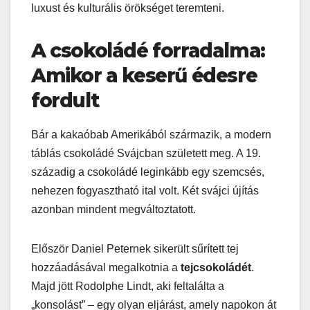
luxust és kulturális örökséget teremteni.
A csokoládé forradalma:
Amikor a keserű édesre
fordult
Bár a kakaóbab Amerikából származik, a modern
táblás csokoládé Svájcban született meg. A 19.
századig a csokoládé leginkább egy szemcsés,
nehezen fogyasztható ital volt. Két svájci újítás
azonban mindent megváltoztatott.
Először Daniel Peternek sikerült sűrített tej
hozzáadásával megalkotnia a
tejcsokoládét
.
Majd jött Rodolphe Lindt, aki feltalálta a
„konsolást” – egy olyan eljárást, amely napokon át