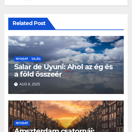
Related Post
NYUGAT
VILÁG
Salar de Uyuni: Ahol az ég és
a föld összeér
AUG 8, 2025
NYUGAT
Amszterdam csatornái: