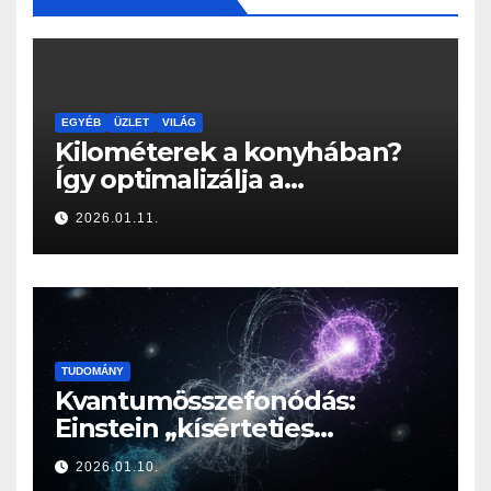
EGYÉB
ÜZLET
VILÁG
Kilométerek a konyhában?
Így optimalizálja a
Konyhabútor Guru az
2026.01.11.
otthonod mozgásközpontját
TUDOMÁNY
Kvantumösszefonódás:
Einstein „kísérteties
távolhatása” a valóság
2026.01.10.
határán