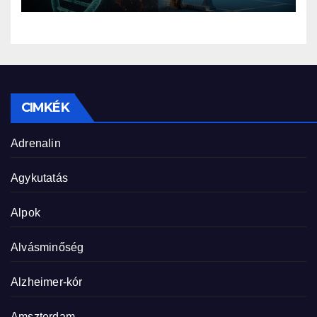
CIMKÉK
Adrenalin
Agykutatás
Alpok
Alvásminőség
Alzheimer-kór
Amszterdam