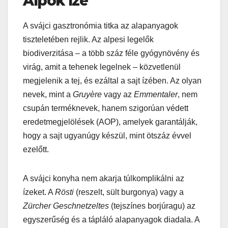
Alpok íze
A svájci gasztronómia titka az alapanyagok
tiszteletében rejlik. Az alpesi legelők
biodiverzitása – a több száz féle gyógynövény és
virág, amit a tehenek legelnek – közvetlenül
megjelenik a tej, és ezáltal a sajt ízében. Az olyan
nevek, mint a
Gruyère
vagy az
Emmentaler
, nem
csupán terméknevek, hanem szigorúan védett
eredetmegjelölések (AOP), amelyek garantálják,
hogy a sajt ugyanúgy készül, mint ötszáz évvel
ezelőtt.
A svájci konyha nem akarja túlkomplikálni az
ízeket. A
Rösti
(reszelt, sült burgonya) vagy a
Zürcher Geschnetzeltes
(tejszínes borjúragu) az
egyszerűség és a tápláló alapanyagok diadala. A