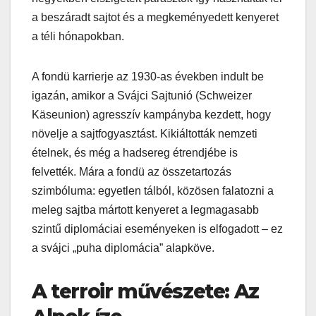
a beszáradt sajtot és a megkeményedett kenyeret
a téli hónapokban.
A fondü karrierje az 1930-as években indult be
igazán, amikor a Svájci Sajtunió (Schweizer
Käseunion) agresszív kampányba kezdett, hogy
növelje a sajtfogyasztást. Kikiáltották nemzeti
ételnek, és még a hadsereg étrendjébe is
felvették. Mára a fondü az összetartozás
szimbóluma: egyetlen tálból, közösen falatozni a
meleg sajtba mártott kenyeret a legmagasabb
szintű diplomáciai eseményeken is elfogadott – ez
a svájci „puha diplomácia” alapköve.
A terroir művészete: Az