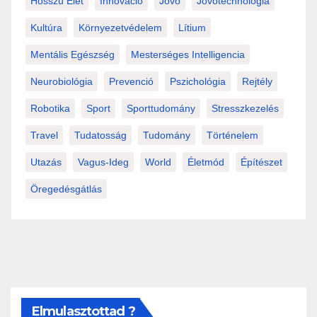
Hosszú Élet
Innováció
Jövő
Jövőtechnológia
Kultúra
Környezetvédelem
Lítium
Mentális Egészség
Mesterséges Intelligencia
Neurobiológia
Prevenció
Pszichológia
Rejtély
Robotika
Sport
Sporttudomány
Stresszkezelés
Travel
Tudatosság
Tudomány
Történelem
Utazás
Vagus-Ideg
World
Életmód
Építészet
Öregedésgátlás
Elmulasztottad ?