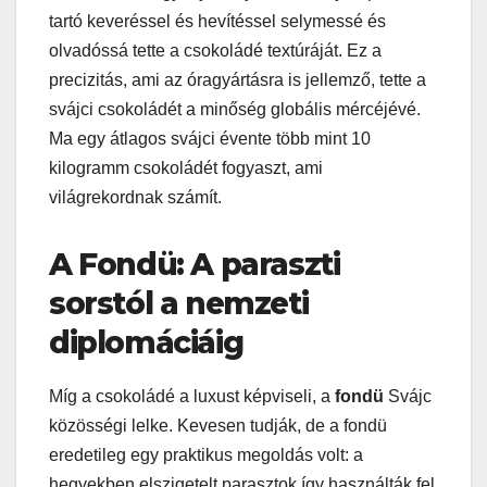
tartó keveréssel és hevítéssel selymessé és
olvadóssá tette a csokoládé textúráját. Ez a
precizitás, ami az óragyártásra is jellemző, tette a
svájci csokoládét a minőség globális mércéjévé.
Ma egy átlagos svájci évente több mint 10
kilogramm csokoládét fogyaszt, ami
világrekordnak számít.
A Fondü: A paraszti
sorstól a nemzeti
diplomáciáig
Míg a csokoládé a luxust képviseli, a
fondü
Svájc
közösségi lelke. Kevesen tudják, de a fondü
eredetileg egy praktikus megoldás volt: a
hegyekben elszigetelt parasztok így használták fel