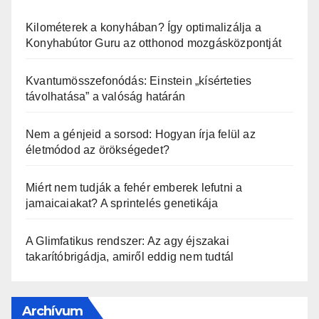
Kilométerek a konyhában? Így optimalizálja a
Konyhabútor Guru az otthonod mozgásközpontját
Kvantumösszefonódás: Einstein „kísérteties
távolhatása” a valóság határán
Nem a génjeid a sorsod: Hogyan írja felül az
életmódod az örökségedet?
Miért nem tudják a fehér emberek lefutni a
jamaicaiakat? A sprintelés genetikája
A Glimfatikus rendszer: Az agy éjszakai
takarítóbrigádja, amiről eddig nem tudtál
Archívum