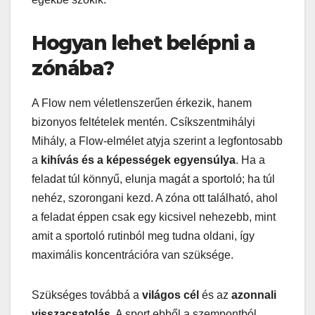
Hogyan lehet belépni a
zónába?
A Flow nem véletlenszerűen érkezik, hanem
bizonyos feltételek mentén. Csíkszentmihályi
Mihály, a Flow-elmélet atyja szerint a legfontosabb
a
kihívás és a képességek egyensúlya
. Ha a
feladat túl könnyű, elunja magát a sportoló; ha túl
nehéz, szorongani kezd. A zóna ott található, ahol
a feladat éppen csak egy kicsivel nehezebb, mint
amit a sportoló rutinból meg tudna oldani, így
maximális koncentrációra van szüksége.
Szükséges továbbá a
világos cél
és az
azonnali
visszacsatolás
. A sport ebből a szempontból