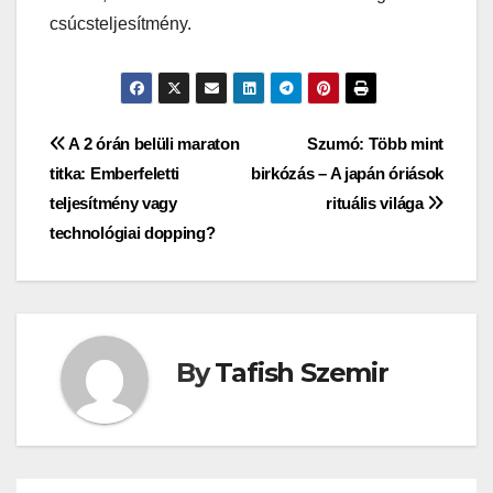
csúcsteljesítmény.
Bejegyzés
A 2 órán belüli maraton
Szumó: Több mint
titka: Emberfeletti
birkózás – A japán óriások
navigáció
teljesítmény vagy
rituális világa
technológiai dopping?
By
Tafish Szemir