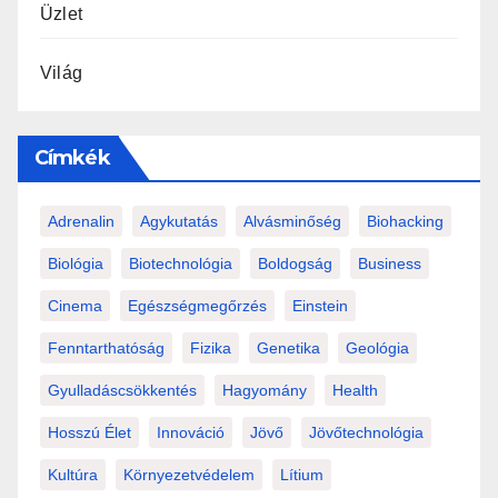
Üzlet
Világ
Címkék
Adrenalin
Agykutatás
Alvásminőség
Biohacking
Biológia
Biotechnológia
Boldogság
Business
Cinema
Egészségmegőrzés
Einstein
Fenntarthatóság
Fizika
Genetika
Geológia
Gyulladáscsökkentés
Hagyomány
Health
Hosszú Élet
Innováció
Jövő
Jövőtechnológia
Kultúra
Környezetvédelem
Lítium