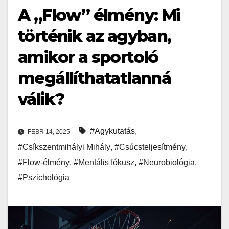
A „Flow” élmény: Mi
történik az agyban,
amikor a sportoló
megállíthatatlanná
válik?
#Agykutatás
,
FEBR 14, 2025
#Csíkszentmihályi Mihály
,
#Csúcsteljesítmény
,
#Flow-élmény
,
#Mentális fókusz
,
#Neurobiológia
,
#Pszichológia