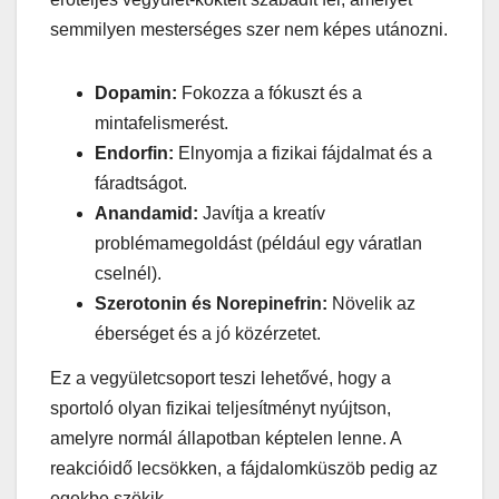
semmilyen mesterséges szer nem képes utánozni.
Dopamin:
Fokozza a fókuszt és a
mintafelismerést.
Endorfin:
Elnyomja a fizikai fájdalmat és a
fáradtságot.
Anandamid:
Javítja a kreatív
problémamegoldást (például egy váratlan
cselnél).
Szerotonin és Norepinefrin:
Növelik az
éberséget és a jó közérzetet.
Ez a vegyületcsoport teszi lehetővé, hogy a
sportoló olyan fizikai teljesítményt nyújtson,
amelyre normál állapotban képtelen lenne. A
reakcióidő lecsökken, a fájdalomküszöb pedig az
egekbe szökik.