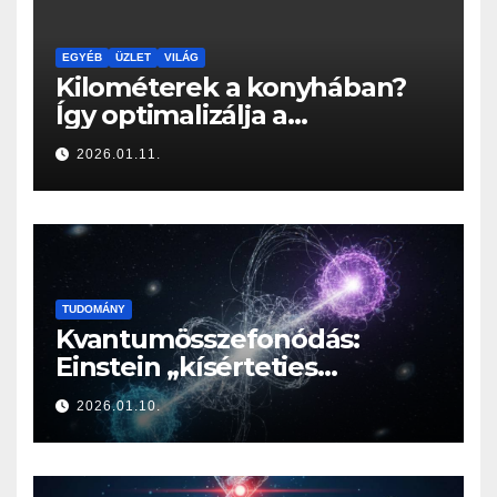
EGYÉB
ÜZLET
VILÁG
Kilométerek a konyhában?
Így optimalizálja a
Konyhabútor Guru az
2026.01.11.
otthonod mozgásközpontját
TUDOMÁNY
Kvantumösszefonódás:
Einstein „kísérteties
távolhatása” a valóság
2026.01.10.
határán