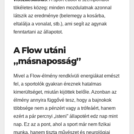
tökéletes közeg: minden mozdulatnak azonnal
látszik az eredménye (belemegy a kosárba,
eltalálja a vonalat, stb.), ami segít az agynak
fenntartani az állapotot.
A Flow utáni
„másnaposság”
Mivel a Flow-élmény rendkívüli energiákat emészt
fel, a sportolók gyakran éreznek hatalmas
kimerültséget, miután kijöttek belőle. Azonban az
élmény annyira függővé tesz, hogy a bajnokok
többsége nem a pénzért vagy a trófeáért, hanem
ezért a pár percnyi „isteni” állapotért edz nap mint
nap. Ez az a pont, ahol a sport már nem fizikai
munka, hanem tiszta művészet és neurológiai