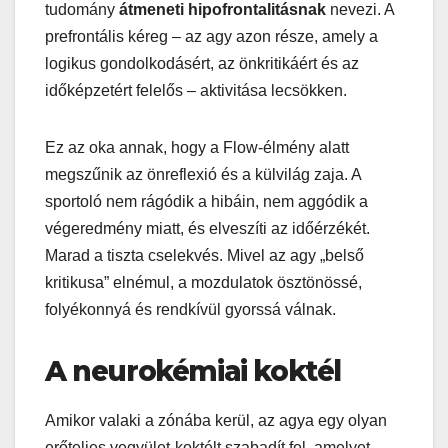
tudomány
átmeneti hipofrontalitásnak
nevezi. A
prefrontális kéreg – az agy azon része, amely a
logikus gondolkodásért, az önkritikáért és az
időképzetért felelős – aktivitása lecsökken.
Ez az oka annak, hogy a Flow-élmény alatt
megszűnik az önreflexió és a külvilág zaja. A
sportoló nem rágódik a hibáin, nem aggódik a
végeredmény miatt, és elveszíti az időérzékét.
Marad a tiszta cselekvés. Mivel az agy „belső
kritikusa” elnémul, a mozdulatok ösztönössé,
folyékonnyá és rendkívül gyorssá válnak.
A neurokémiai koktél
Amikor valaki a zónába kerül, az agya egy olyan
erőteljes vegyület-koktélt szabadít fel, amelyet