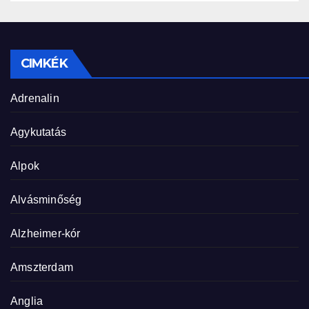
CIMKÉK
Adrenalin
Agykutatás
Alpok
Alvásminőség
Alzheimer-kór
Amszterdam
Anglia