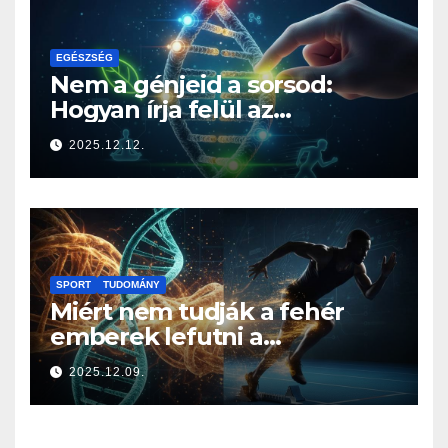
EGÉSZSÉG
Nem a génjeid a sorsod:
Hogyan írja felül az
életmódod az örökségedet?
2025.12.12.
SPORT
TUDOMÁNY
Miért nem tudják a fehér
emberek lefutni a
jamaicaiakat? A sprintelés
2025.12.09.
genetikája