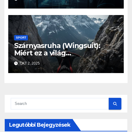
izmoknál
SPORT
Szárnyasruha (Wingsuit):
Miért ez a világ
legveszélyesebb sportja?
OKT 2, 2025
Legutóbbi Bejegyzések