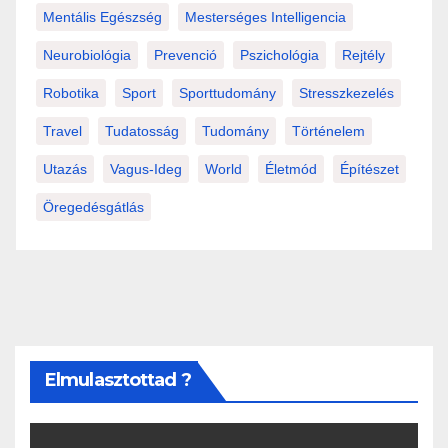
Mentális Egészség
Mesterséges Intelligencia
Neurobiológia
Prevenció
Pszichológia
Rejtély
Robotika
Sport
Sporttudomány
Stresszkezelés
Travel
Tudatosság
Tudomány
Történelem
Utazás
Vagus-Ideg
World
Életmód
Építészet
Öregedésgátlás
Elmulasztottad ?