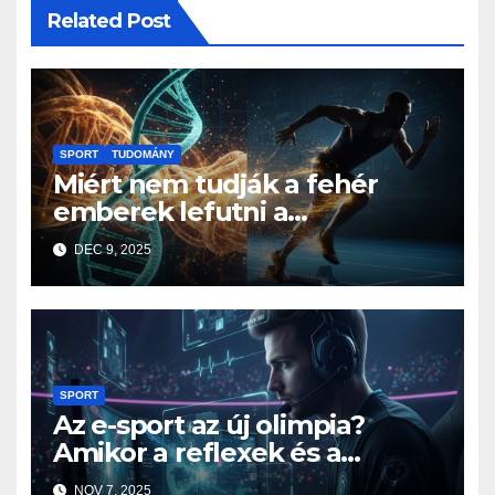
Related Post
SPORT
TUDOMÁNY
Miért nem tudják a fehér
emberek lefutni a
jamaicaiakat? A sprintelés
DEC 9, 2025
genetikája
SPORT
Az e-sport az új olimpia?
Amikor a reflexek és a
stratégia fontosabb az
NOV 7, 2025