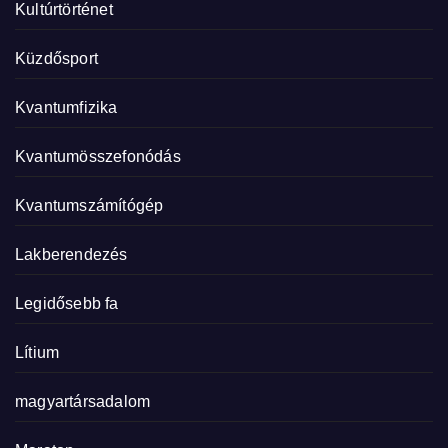
Kultúrtörténet
Küzdősport
Kvantumfizika
Kvantumösszefonódás
Kvantumszámítógép
Lakberendezés
Legidősebb fa
Lítium
magyartársadalom