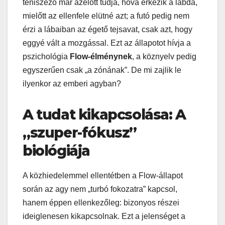
teniszező már azelőtt tudja, hová érkezik a labda,
mielőtt az ellenfele elütné azt; a futó pedig nem
érzi a lábaiban az égető tejsavat, csak azt, hogy
eggyé vált a mozgással. Ezt az állapotot hívja a
pszichológia
Flow-élménynek
, a köznyelv pedig
egyszerűen csak „a zónának”. De mi zajlik le
ilyenkor az emberi agyban?
A tudat kikapcsolása: A
„szuper-fókusz”
biológiája
A közhiedelemmel ellentétben a Flow-állapot
során az agy nem „turbó fokozatra” kapcsol,
hanem éppen ellenkezőleg: bizonyos részei
ideiglenesen kikapcsolnak. Ezt a jelenséget a