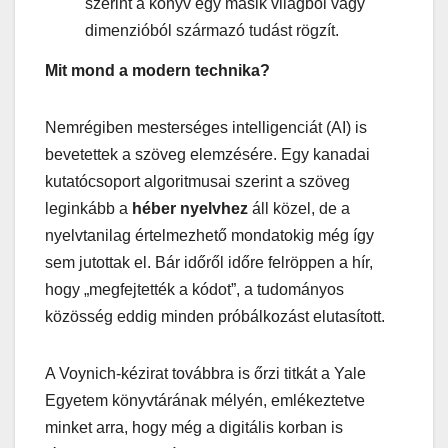
szerint a könyv egy másik világból vagy
dimenzióból származó tudást rögzít.
Mit mond a modern technika?
Nemrégiben mesterséges intelligenciát (AI) is
bevetettek a szöveg elemzésére. Egy kanadai
kutatócsoport algoritmusai szerint a szöveg
leginkább a
héber nyelvhez
áll közel, de a
nyelvtanilag értelmezhető mondatokig még így
sem jutottak el. Bár időről időre felröppen a hír,
hogy „megfejtették a kódot”, a tudományos
közösség eddig minden próbálkozást elutasított.
A Voynich-kézirat továbbra is őrzi titkát a Yale
Egyetem könyvtárának mélyén, emlékeztetve
minket arra, hogy még a digitális korban is