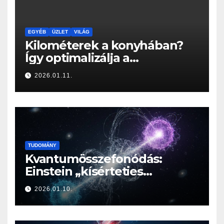
EGYÉB
ÜZLET
VILÁG
Kilométerek a konyhában?
Így optimalizálja a
Konyhabútor Guru az
2026.01.11.
otthonod mozgásközpontját
TUDOMÁNY
Kvantumösszefonódás:
Einstein „kísérteties
távolhatása” a valóság
2026.01.10.
határán