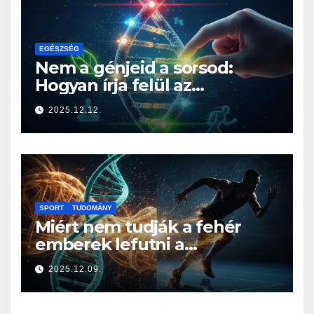
EGÉSZSÉG
Nem a génjeid a sorsod:
Hogyan írja felül az
életmódod az örökségedet?
2025.12.12.
SPORT
TUDOMÁNY
Miért nem tudják a fehér
emberek lefutni a
jamaicaiakat? A sprintelés
2025.12.09.
genetikája