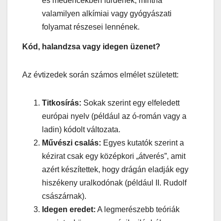
és medencékben fürdenek, mintha
valamilyen alkímiai vagy gyógyászati
folyamat részesei lennének.
Kód, halandzsa vagy idegen üzenet?
Az évtizedek során számos elmélet született:
Titkosírás:
Sokak szerint egy elfeledett
európai nyelv (például az ó-román vagy a
ladin) kódolt változata.
Művészi csalás:
Egyes kutatók szerint a
kézirat csak egy középkori „átverés”, amit
azért készítettek, hogy drágán eladják egy
hiszékeny uralkodónak (például II. Rudolf
császárnak).
Idegen eredet:
A legmerészebb teóriák