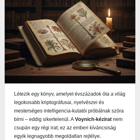
Létezik egy könyv, amelyet évszázadok óta a világ
legokosabb kriptográfusai, nyelvészei és
mesterséges intelligencia-kutatói próbálnak szóra
bírni – eddig sikertelenül. A
Voynich-kézirat
nem
csupán egy régi irat; ez az emberi kíváncsiság
egyik legnagyobb megoldatlan rejtélye.