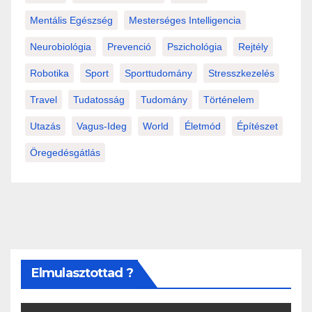
Mentális Egészség
Mesterséges Intelligencia
Neurobiológia
Prevenció
Pszichológia
Rejtély
Robotika
Sport
Sporttudomány
Stresszkezelés
Travel
Tudatosság
Tudomány
Történelem
Utazás
Vagus-Ideg
World
Életmód
Építészet
Öregedésgátlás
Elmulasztottad ?