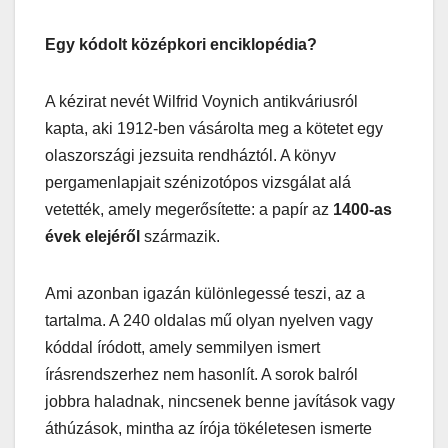
Egy kódolt középkori enciklopédia?
A kézirat nevét Wilfrid Voynich antikváriusról
kapta, aki 1912-ben vásárolta meg a kötetet egy
olaszországi jezsuita rendháztól. A könyv
pergamenlapjait szénizotópos vizsgálat alá
vetették, amely megerősítette: a papír az
1400-as
évek elejéről
származik.
Ami azonban igazán különlegessé teszi, az a
tartalma. A 240 oldalas mű olyan nyelven vagy
kóddal íródott, amely semmilyen ismert
írásrendszerhez nem hasonlít. A sorok balról
jobbra haladnak, nincsenek benne javítások vagy
áthúzások, mintha az írója tökéletesen ismerte