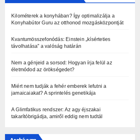
Kilométerek a konyhában? Így optimalizálja a
Konyhabútor Guru az otthonod mozgásközpontját
Kvantumösszefonódás: Einstein „kísérteties
távolhatása” a valóság határán
Nem a génjeid a sorsod: Hogyan írja felül az
életmódod az örökségedet?
Miért nem tudják a fehér emberek lefutni a
jamaicaiakat? A sprintelés genetikája
A Glimfatikus rendszer: Az agy éjszakai
takarítóbrigádja, amiről eddig nem tudtál