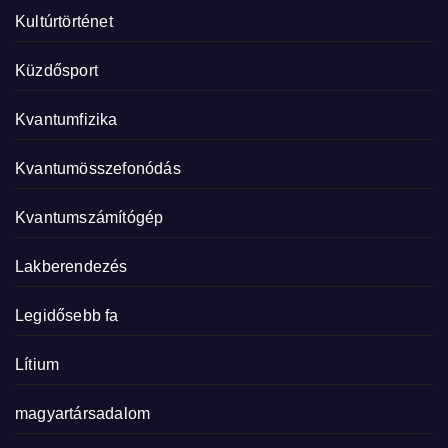
Kultúrtörténet
Küzdősport
Kvantumfizika
Kvantumösszefonódás
Kvantumszámítógép
Lakberendezés
Legidősebb fa
Lítium
magyartársadalom