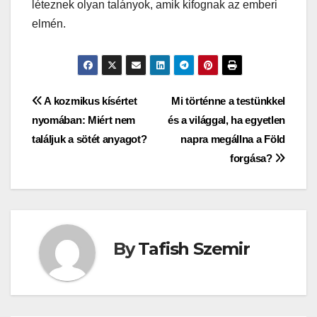
léteznek olyan talányok, amik kifognak az emberi
elmén.
Bejegyzés
A kozmikus kísértet
Mi történne a testünkkel
nyomában: Miért nem
és a világgal, ha egyetlen
navigáció
találjuk a sötét anyagot?
napra megállna a Föld
forgása?
By
Tafish Szemir