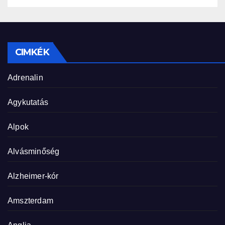
CIMKÉK
Adrenalin
Agykutatás
Alpok
Alvásminőség
Alzheimer-kór
Amszterdam