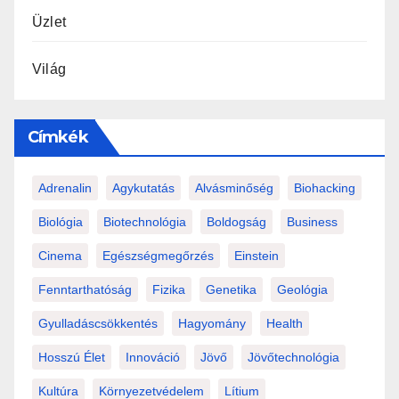
Üzlet
Világ
Címkék
Adrenalin
Agykutatás
Alvásminőség
Biohacking
Biológia
Biotechnológia
Boldogság
Business
Cinema
Egészségmegőrzés
Einstein
Fenntarthatóság
Fizika
Genetika
Geológia
Gyulladáscsökkentés
Hagyomány
Health
Hosszú Élet
Innováció
Jövő
Jövőtechnológia
Kultúra
Környezetvédelem
Lítium