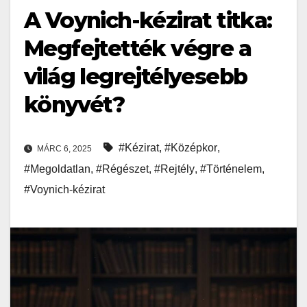
A Voynich-kézirat titka:
Megfejtették végre a
világ legrejtélyesebb
könyvét?
#Kézirat
,
#Középkor
,
MÁRC 6, 2025
#Megoldatlan
,
#Régészet
,
#Rejtély
,
#Történelem
,
#Voynich-kézirat