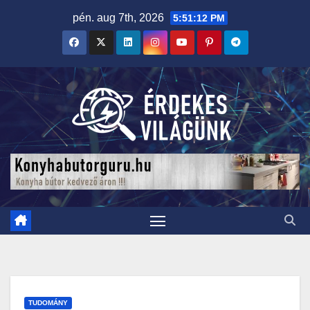
Skip
pén. aug 7th, 2026
5:51:14 PM
to
content
TUDOMÁNY