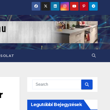
CSOLAT
r
Legutóbbi Bejegyzések