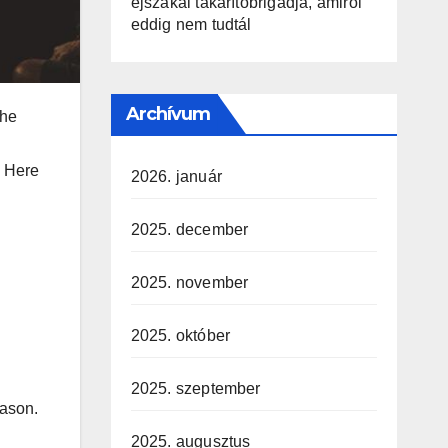
éjszakai takarítóbrigádja, amiről
eddig nem tudtál
Archívum
the
.
. Here
2026. január
2025. december
2025. november
2025. október
2025. szeptember
eason.
2025. augusztus