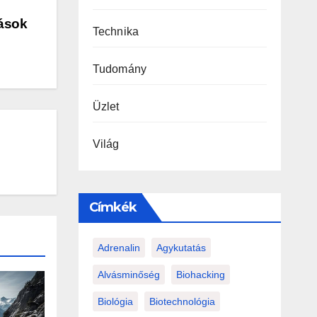
iások
Technika
Tudomány
Üzlet
Világ
Címkék
Adrenalin
Agykutatás
Alvásminőség
Biohacking
Biológia
Biotechnológia