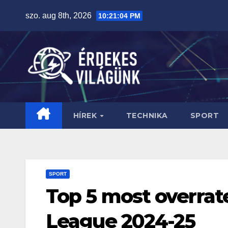
Skip
szo. aug 8th, 2026
10:21:05 PM
to
content
HÍREK
TECHNIKA
SPORT
SPORT
Top 5 most overrat
League 2024-25