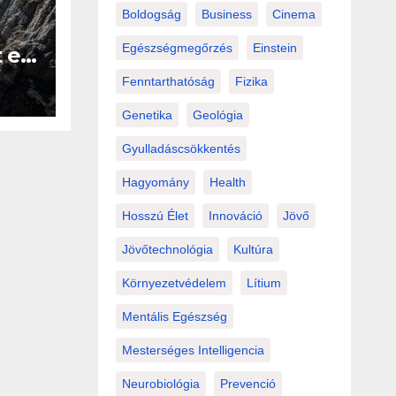
Boldogság
Business
Cinema
Egészségmegőrzés
Einstein
t ez
Fenntarthatóság
Fizika
b
Genetika
Geológia
Gyulladáscsökkentés
Hagyomány
Health
Hosszú Élet
Innováció
Jövő
Jövőtechnológia
Kultúra
Környezetvédelem
Lítium
Mentális Egészség
Mesterséges Intelligencia
Neurobiológia
Prevenció