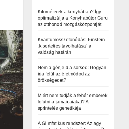
Kilométerek a konyhában? Így
optimalizálja a Konyhabútor Guru
az otthonod mozgásközpontját
Kvantumösszefonódás: Einstein
„kísérteties távolhatása” a
valóság határán
Nem a génjeid a sorsod: Hogyan
írja felül az életmódod az
örökségedet?
Miért nem tudják a fehér emberek
lefutni a jamaicaiakat? A
sprintelés genetikája
A Glimfatikus rendszer: Az agy