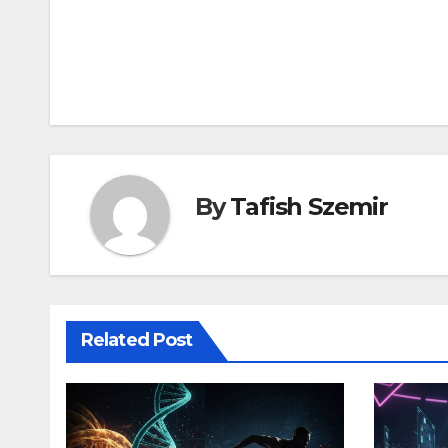
Bejegyzés
navigáció
By
Tafish Szemir
Related Post