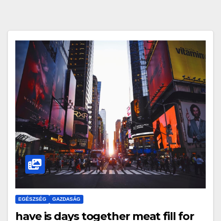
EGÉSZSÉG
GAZDASÁG
have is days together meat fill for