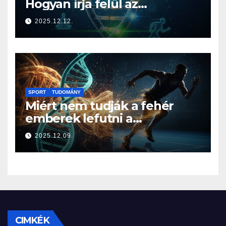
Hogyan írja felül az
életmódod az örökségedet?
2025.12.12.
SPORT
TUDOMÁNY
Miért nem tudják a fehér
emberek lefutni a
jamaicaiakat? A sprintelés
2025.12.09.
genetikája
CIMKÉK