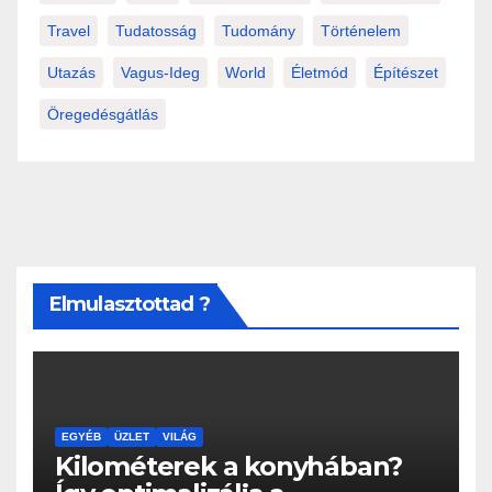
Travel
Tudatosság
Tudomány
Történelem
Utazás
Vagus-Ideg
World
Életmód
Építészet
Öregedésgátlás
Elmulasztottad ?
EGYÉB
ÜZLET
VILÁG
Kilométerek a konyhában?