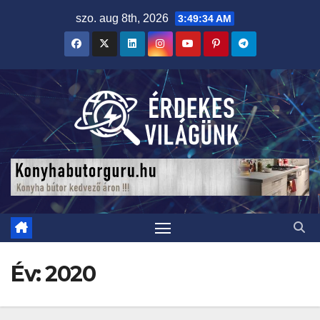
Skip
szo. aug 8th, 2026
3:49:35 AM
to
content
Év:
2020