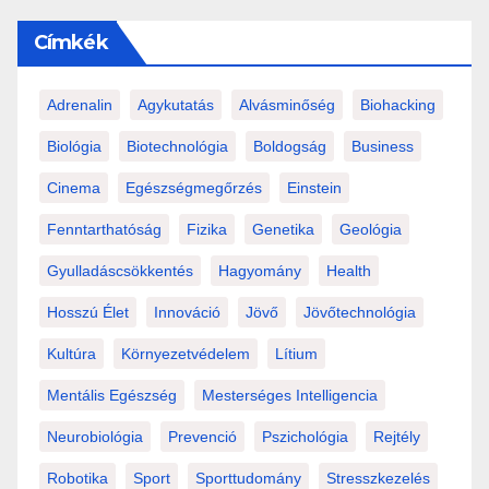
Címkék
Adrenalin
Agykutatás
Alvásminőség
Biohacking
Biológia
Biotechnológia
Boldogság
Business
Cinema
Egészségmegőrzés
Einstein
Fenntarthatóság
Fizika
Genetika
Geológia
Gyulladáscsökkentés
Hagyomány
Health
Hosszú Élet
Innováció
Jövő
Jövőtechnológia
Kultúra
Környezetvédelem
Lítium
Mentális Egészség
Mesterséges Intelligencia
Neurobiológia
Prevenció
Pszichológia
Rejtély
Robotika
Sport
Sporttudomány
Stresszkezelés