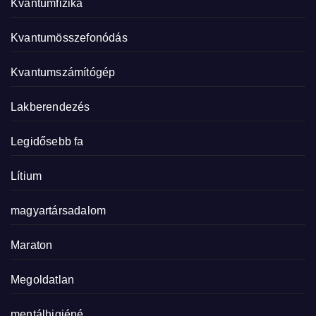
Kvantumfizika
Kvantumösszefonódás
Kvantumszámítógép
Lakberendezés
Legidősebb fa
Lítium
magyartársadalom
Maraton
Megoldatlan
mentálhigiéné