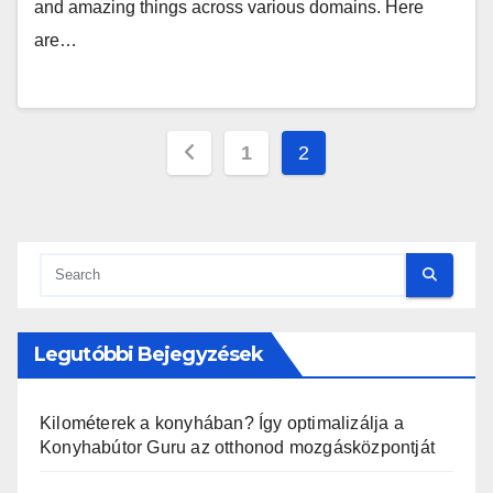
and amazing things across various domains. Here
are…
Bejegyzések
1
2
lapozása
Legutóbbi Bejegyzések
Kilométerek a konyhában? Így optimalizálja a
Konyhabútor Guru az otthonod mozgásközpontját